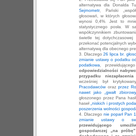
alternatywa dla Donalda 
Sejmometr
, Pański „współ
głosowań, w których głosow
wynosi 0,4%. Jest to mnie
statystycznego posła. W s
współczynnikiem zbuntowan
świetle tej dotychczasowe
przekonać potencjalnych wyb
alternatywą dla obecnego pr
3. Dlaczego
26 lipca br. gło
zmianie ustawy o podatku od
podatkowa
, przewidująceg
odpowiedzialności nabywc
przypadku niezapłaceni
wcześniej był krytykow
Pracodawców
oraz
przez Ro
nawet jako „gwałt zbiorow
głoszonego przez Pana has
haseł
„niskich i prostych pod
poszerzenia wolności gospod
4. Dlaczego
nie poparł Pan 1
zmianie ustawy o swob
przewidującego umożli
gospodarczej „na próbę
dochodowego i ze zmniej