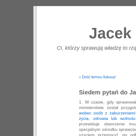
Jacek 
Ci, którzy sprawują władzę to rzą
«
Dość terroru fiskusa!
Siedem pytań do J
1. W czasie, gdy sprawował
ministerstwie został przyg
wobec osób z zaburzeniami 
życia, zdrowia lub wolnośc
przewiduje stworzenie mo
specjalnym ośrodku sprawców
użyciem przemocy), po odb