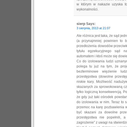
w którym w nakazie uzyska to
wykonalności.
sierp
Says:
3 sierpnia, 2013 at 21:07
Ale różnica jest taka, że sąd j
(a przynajmniej powinien to 
przedłożenia dowodów przeciw
tytułu egzekucyjnego sąd na
automatem i ktoś może się dowi
Co do izolowania ludzi uznany
polega tu już na tym, że proj
bezterminowe więzienie lud
przestępstwa (dowolne przest
niskie kary. Możliwość naduży
skazanych za sprowokowaną czy
tylko logiczną konsekwencją. P
że gdy już taki ośrodek powsta
do izolowania w nim. Teraz to 
przemoc na karę pozbawienia w
być skazani za dowolne przes
przestępstwa nie popełnili, a
zagrożenie” z uwagi na stwierdz