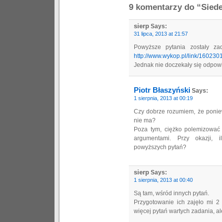
9 komentarzy do “Sied
sierp
Says:
31 lipca, 2013 at 21:57
Powyższe pytania zostały z
http://www.wykop.pl/link/160230
Jednak nie doczekały się odpowi
Piotr Błaszyński
Says:
1 sierpnia, 2013 at 00:19
Czy dobrze rozumiem, że poniew
nie ma?
Poza tym, ciężko polemizować
argumentami. Przy okazji, 
powyższych pytań?
sierp
Says:
1 sierpnia, 2013 at 00:40
Są tam, wśród innych pytań.
Przygotowanie ich zajęło mi 2
więcej pytań wartych zadania, ale