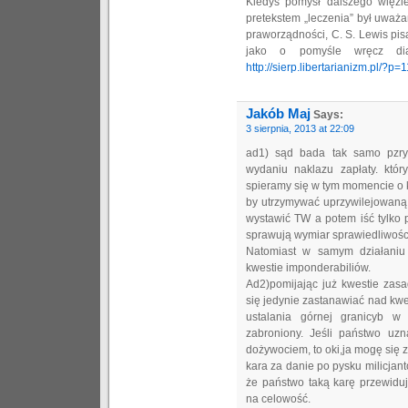
Kiedyś pomysł dalszego więzi
pretekstem „leczenia” był uważ
praworządności, C. S. Lewis pis
jako o pomyśle wręcz dia
http://sierp.libertarianizm.pl/?p=
Jakób Maj
Says:
3 sierpnia, 2013 at 22:09
ad1) sąd bada tak samo pzry 
wydaniu naklazu zapłaty. któr
spieramy się w tym momencie o kw
by utrzymywać uprzywilejowaną
wystawić TW a potem iść tylko
sprawują wymiar sprawiedliwośc
Natomiast w samym działaniu 
kwestie imponderabiliów.
Ad2)pomijając już kwestie zasa
się jedynie zastanawiać nad kwe
ustalania górnej granicyb w 
zabroniony. Jeśli państwo uz
dożywociem, to oki,ja mogę się 
kara za danie po pysku milicjant
że państwo taką karę przewiduj
na celowość.