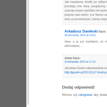
Jak nazwiemy środki po odbyci
pozstają one karą zasądzoną 
szanuje prawo państwa do wyzna
jedynie nad celem. A w Twoim c
winy za prowokacje ( sensu largo
Arkadiusz Danilecki
Says:
26 września, 2013 at 13:51
Aww, a ja już myślałem, że m
alternatywa…
sierp
Says:
10 listopada, 2013 at 17:12
Jarosław Gowin odpowiedział na
http://jgowin.pl/2013/11/7-trudny
Dodaj odpowiedź
Musisz się
zalogować
aby dodać