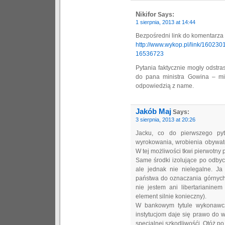
Nikifor
Says:
1 sierpnia, 2013 at 14:44
Bezpośredni link do komentarza 
http://www.wykop.pl/link/16023
16536723
Pytania faktycznie mogły odstra
do pana ministra Gowina – mie
odpowiedzią z name.
Jakób Maj
Says:
3 sierpnia, 2013 at 20:26
Jacku, co do pierwszego pyt
wyrokowania, wrobienia obywate
W tej możliwości tkwi pierwotny 
Same środki izolujące po odbyc
ale jednak nie nielegalne. J
państwa do oznaczania górnych 
nie jestem ani libertarianine
element silnie konieczny).
W bankowym tytule wykonawc
instytucjom daje się prawo do 
specjalnej szkodliwośći. Otóż po 