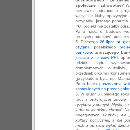
społeczne i zdrowotne
? Ws
przeciwko odrzuceniu proj
wszystkie kluby opozycyjne
przypadku jasnego poparcia p
PO, projekt nie zostałby odr
Pana hasła o „budowie woln
prostych podatków”, poszerz
5. Dlaczego
26 lipca br. g
czytaniu
poselskiego
proj
bankowe
,
znoszącego bank
jeszcze z czasów PRL
upraw
udziału sądu wystawia
domniemanych dłużników,
przedsiębiorcami i konsume
(przykładem była np. Malm
Pana hasła
poszerzenia wol
zastawionych na przedsiębio
6. W grudniu ubiegłego roku
rady monitorującej „mowę 
ryzykowny pomysł. Myślę, że w
którą powinniśmy chronić. Nie
negatywnych skutków, ale 
kultury politycznej, a nie p
można od razu wylać dziecko