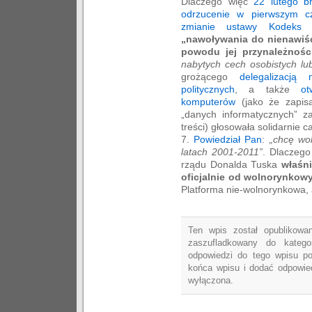
Dlaczego więc
22 lutego b
odrzucenie w pierwszym cz
zmianie ustawy Kodeks 
„nawoływania do nienawiś
powodu jej przynależności
nabytych cech osobistych lu
grożącego
delegalizacją
politycznych
, a także
ot
komputerów
(jako że zapis
„danych informatycznych” za
treści) głosowała solidarnie c
7.
Powiedział Pan
:
„chcę wol
latach 2001-2011”
. Dlaczego
rządu Donalda Tuska
właśni
oficjalnie od wolnorynkow
Platforma nie-wolnorynkowa, 
Ten wpis został opublikowa
zaszufladkowany do katego
odpowiedzi do tego wpisu p
końca wpisu i dodać odpowied
wyłączona.