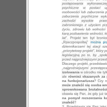
postępowania wykonawcz
psychiczne w postaci up
osobowości lub zaburzenia p
zaburzenia psychiczne wyka
zachodzi wysokie prawd
zabronionego z użyciem prz
życiu, zdrowiu lub wolności
karą pozbawienia wolności, k
lat”
. Projekt ten był broni
„Rzeczpospolitej”
można prz
dziennikarzami tej stacji s
„priorytetowy projekt”, który 
legislacyjną po to, by „spo
przed najgroźniejszymi przes
Dlaczego projekt, przedstaw
„najgroźniejszymi przestępc
izolowania
w ośrodku nie tyl
ale
również skazanych za 
na funkcjonariusza
? Czy n
może znaleźć się osoba wr
sprowokowana brutalnością
obawia się Pan, że gdy już t
na pomysł rozszerzania ka
znaleźć
?
2. Przedstawia się Pan jako