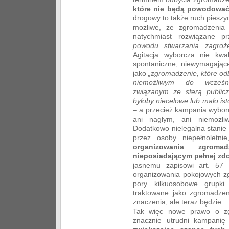
które nie będą powodowa
drogowy to także ruch pieszy
możliwe, że zgromadzenia
natychmiast rozwiązane p
powodu stwarzania zagroż
Agitacja wyborcza nie kwal
spontaniczne, niewymagające
jako
„zgromadzenie, które odb
niemożliwym do wcześni
związanym ze sferą public
byłoby niecelowe lub mało ist
– a przecież kampania wybor
ani nagłym, ani niemożli
Dodatkowo nielegalna stanie
przez osoby niepełnolet
organizowania zgrom
nieposiadającym pełnej zd
jasnemu zapisowi art. 57 K
organizowania pokojowych z
pory kilkuosobowe grupki 
traktowane jako zgromadzen
znaczenia, ale teraz będzie.
Tak więc nowe prawo o zgr
znacznie utrudni kampanię