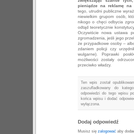
zwiększając szanse tych
pieniądze na reklamę na 
tego, utrudni publiczne wyr
niewielkim grupom osób, któ
nikogo o chęci odbycia zgro
odtąd teoretycznie konstytu
Oczywiście nowa ustawa po
zgromadzenia, jeśli jego prz
że przypadkowe osoby – albo
zdaniem policji czy urzędn
wulgarne). Poprawki posł
możliwości zostały odrzuc
przeciwko władzy.
Ten wpis został opublikowan
zaszufladkowany do katego
odpowiedzi do tego wpisu p
końca wpisu i dodać odpowied
wyłączona.
Dodaj odpowiedź
Musisz się
zalogować
aby dodać