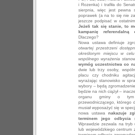
i Rozenka) i trafiła do Sen
sierpnia, więc jest pewna 
poprawek (a na to się nie z
jeszcze podpisać w ostatnim
Jeżeli tak się stanie, to
kampanię referendalną 
Dlaczego?
Nowa ustawa definiuje zg
otwartej przestrzeni dostęp
określonym miejscu w celu
wspólnego wyrażenia stanow
wymóg uczestnictwa co na
dwie lub trzy osoby, wspól
placu czy chodniku agitac
wyrażając stanowisko w spra
wybory – będą zgromadzeniem
będzie na nich ciążył – inac
organu gminy o tym 
przewodniczącego, którego d
musiał wyposażyć się w specjal
nowa ustawa
nakazuje zg
terminem jego odbycia
(
Wprawdzie zezwala na tryb
lub wojewódzkiego centrum 
terminem odbycia zgromadze