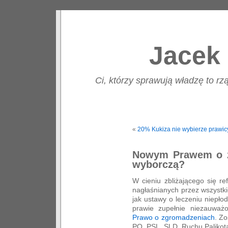
Jacek 
Ci, którzy sprawują władzę to rzą
«
20% Kukiza nie wybierze prawic
Nowym Prawem o z
wyborczą?
W cieniu zbliżającego się r
nagłaśnianych przez wszystk
jak ustawy o leczeniu niepłodn
prawie zupełnie niezauwa
Prawo o zgromadzeniach
. Zo
PO, PSL, SLD, Ruchu Palikot