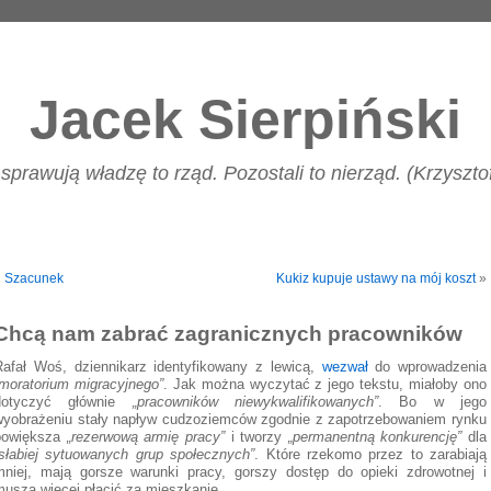
Jacek Sierpiński
 sprawują władzę to rząd. Pozostali to nierząd. (Krzyszt
«
Szacunek
Kukiz kupuje ustawy na mój koszt
»
Chcą nam zabrać zagranicznych pracowników
Rafał Woś, dziennikarz identyfikowany z lewicą,
wezwał
do wprowadzenia
„moratorium migracyjnego”
. Jak można wyczytać z jego tekstu, miałoby ono
dotyczyć głównie
„pracowników niewykwalifikowanych”
. Bo w jego
wyobrażeniu stały napływ cudzoziemców zgodnie z zapotrzebowaniem rynku
powiększa
„rezerwową armię pracy”
i tworzy
„permanentną konkurencję”
dla
„słabiej sytuowanych grup społecznych”
. Które rzekomo przez to zarabiają
mniej, mają gorsze warunki pracy, gorszy dostęp do opieki zdrowotnej i
muszą więcej płacić za mieszkanie.