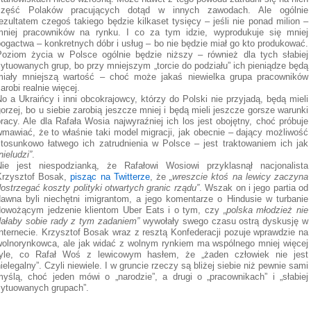
część Polaków pracujących dotąd w innych zawodach. Ale ogólnie
ezultatem czegoś takiego będzie kilkaset tysięcy – jeśli nie ponad milion –
mniej pracowników na rynku. I co za tym idzie, wyprodukuje się mniej
ogactwa – konkretnych dóbr i usług – bo nie będzie miał go kto produkować.
Poziom życia w Polsce ogólnie będzie niższy – również dla tych słabiej
ytuowanych grup, bo przy mniejszym „torcie do podziału” ich pieniądze będą
miały mniejszą wartość – choć może jakaś niewielka grupa pracowników
arobi realnie więcej.
o a Ukraińcy i inni obcokrajowcy, którzy do Polski nie przyjadą, będą mieli
orzej, bo u siebie zarobią jeszcze mniej i będą mieli jeszcze gorsze warunki
racy. Ale dla Rafała Wosia najwyraźniej ich los jest obojętny, choć próbuje
wmawiać, że to właśnie taki model migracji, jak obecnie – dający możliwość
stosunkowo łatwego ich zatrudnienia w Polsce – jest traktowaniem ich jak
nieludzi”
.
Nie jest niespodzianką, że Rafałowi Wosiowi przyklasnął nacjonalista
Krzysztof Bosak,
pisząc na Twitterze
, że
„wreszcie ktoś na lewicy zaczyna
ostrzegać koszty polityki otwartych granic rządu”
. Wszak on i jego partia od
dawna byli niechętni imigrantom, a jego komentarze o Hindusie w turbanie
dowożącym jedzenie klientom Uber Eats i o tym, czy
„polska młodzież nie
dałaby sobie rady z tym zadaniem”
wywołały swego czasu ostrą dyskusję w
Internecie. Krzysztof Bosak wraz z resztą Konfederacji pozuje wprawdzie na
wolnorynkowca, ale jak widać z wolnym rynkiem ma wspólnego mniej więcej
tyle, co Rafał Woś z lewicowym hasłem, że „żaden człowiek nie jest
ielegalny”. Czyli niewiele. I w gruncie rzeczy są bliżej siebie niż pewnie sami
myślą, choć jeden mówi o „narodzie”, a drugi o „pracownikach” i „słabiej
sytuowanych grupach”.