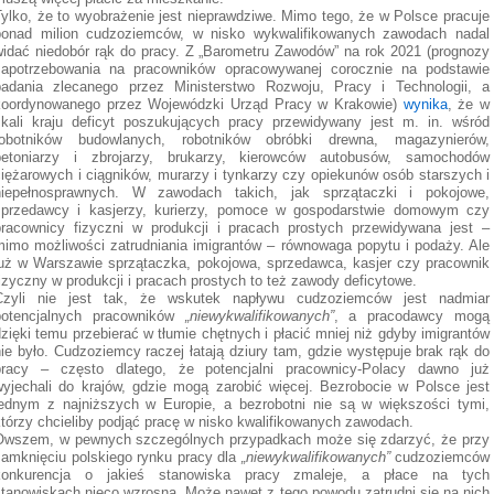
Tylko, że to wyobrażenie jest nieprawdziwe. Mimo tego, że w Polsce pracuje
ponad milion cudzoziemców, w nisko wykwalifikowanych zawodach nadal
widać niedobór rąk do pracy. Z „Barometru Zawodów” na rok 2021 (prognozy
zapotrzebowania na pracowników opracowywanej corocznie na podstawie
badania zlecanego przez Ministerstwo Rozwoju, Pracy i Technologii, a
koordynowanego przez Wojewódzki Urząd Pracy w Krakowie)
wynika
, że w
skali kraju deficyt poszukujących pracy przewidywany jest m. in. wśród
robotników budowlanych, robotników obróbki drewna, magazynierów,
betoniarzy i zbrojarzy, brukarzy, kierowców autobusów, samochodów
ciężarowych i ciągników, murarzy i tynkarzy czy opiekunów osób starszych i
niepełnosprawnych. W zawodach takich, jak sprzątaczki i pokojowe,
sprzedawcy i kasjerzy, kurierzy, pomoce w gospodarstwie domowym czy
pracownicy fizyczni w produkcji i pracach prostych przewidywana jest –
mimo możliwości zatrudniania imigrantów – równowaga popytu i podaży. Ale
już w Warszawie sprzątaczka, pokojowa, sprzedawca, kasjer czy pracownik
izyczny w produkcji i pracach prostych to też zawody deficytowe.
Czyli nie jest tak, że wskutek napływu cudzoziemców jest nadmiar
potencjalnych pracowników
„niewykwalifikowanych”
, a pracodawcy mogą
zięki temu przebierać w tłumie chętnych i płacić mniej niż gdyby imigrantów
ie było. Cudzoziemcy raczej łatają dziury tam, gdzie występuje brak rąk do
pracy – często dlatego, że potencjalni pracownicy-Polacy dawno już
wyjechali do krajów, gdzie mogą zarobić więcej. Bezrobocie w Polsce jest
jednym z najniższych w Europie, a bezrobotni nie są w większości tymi,
którzy chcieliby podjąć pracę w nisko kwalifikowanych zawodach.
Owszem, w pewnych szczególnych przypadkach może się zdarzyć, że przy
zamknięciu polskiego rynku pracy dla
„niewykwalifikowanych”
cudzoziemców
konkurencja o jakieś stanowiska pracy zmaleje, a płace na tych
stanowiskach nieco wzrosną. Może nawet z tego powodu zatrudni się na nich