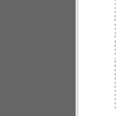
r
b
s
z
N
g
p
„
d
n