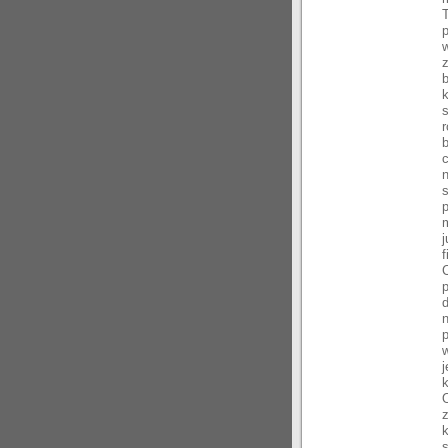
f
d
n