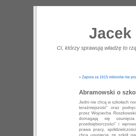
Jacek 
Ci, którzy sprawują władzę to rzą
«
Zapora za 1615 milionów nie po
Abramowski o szko
Jedni nie chcą w szkołach n
teraźniejszość” oraz podr
przez Wojciecha Roszkowski
domagają się usunięci
przedsiębiorczości” i wpro
prawa pracy, spółdzielczoś
chcą usunięcia ze szkół nau