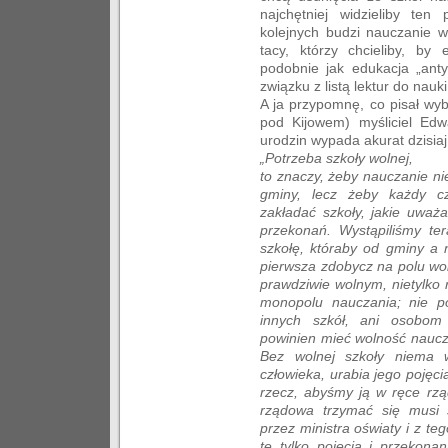
najchętniej widzieliby ten
kolejnych budzi nauczanie w 
tacy, którzy chcieliby, by
podobnie jak edukacja „ant
związku z listą lektur do nauk
A ja przypomnę, co pisał wy
pod Kijowem) myśliciel Edw
urodzin wypada akurat dzisiaj
„Potrzeba szkoły wolnej,
to znaczy, żeby nauczanie ni
gminy, lecz żeby każdy cz
zakładać szkoły, jakie uważ
przekonań. Wystąpiliśmy te
szkołę, któraby od gminy a 
pierwsza zdobycz na polu wol
prawdziwie wolnym, nietylko
monopolu nauczania; nie p
innych szkół, ani osobom
powinien mieć wolność naucza
Bez wolnej szkoły niema w
człowieka, urabia jego pojęcia
rzecz, abyśmy ją w ręce rzą
rządowa trzymać się musi 
przez ministra oświaty i z 
te tylko pojęcia i przekonan