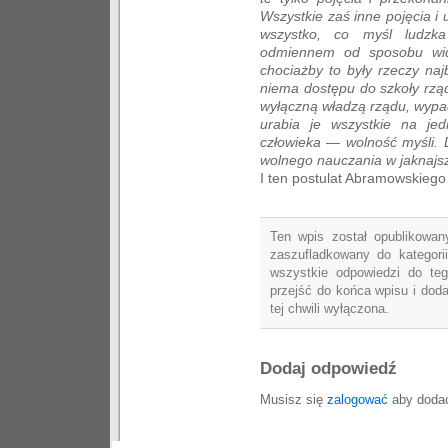
Wszystkie zaś inne pojęcia i
wszystko, co myśl ludzk
odmiennem od sposobu widz
chociażby to były rzeczy naj
niema dostępu do szkoły rząd
wyłączną władzą rządu, wypac
urabia je wszystkie na jed
człowieka — wolność myśli. 
wolnego nauczania w jaknajs
I ten postulat Abramowskiego 
Ten wpis został opublikowany
zaszufladkowany do kategor
wszystkie odpowiedzi do te
przejść do końca wpisu i dod
tej chwili wyłączona.
Dodaj odpowiedź
Musisz się
zalogować
aby dodać