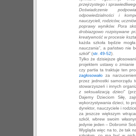
przejrzystego i sprawiedliwe
Doświadczenie podpow
odpowiedzialności i komp
nauczycieli, rodziców, ucznió
poprawy wyników. Pora sko
drobiazgowo rozpisywane prz
kreatywność w procesie kszta
każda szkoła będzie mogł
nauczania”
, a państwo nie b
szkół”
(
str. 49-52
).
Tylko że dzisiejsze głosowa
projektem ustawy o zmianie
czy partia ta traktuje ten p
zagłosowało
za narzucenie
przez jednostki samorządu t
stowarzyszeń i innych organi
z seksualizacją dzieci”
(przy
Dajemy Dzieciom Siłę, zaj
wykorzystywania dzieci, to p
dyrektor, nauczyciele i rodzic
za jeszcze większym wtrąc
szkół, wbrew swoim własnym
jedynie jeden – Dobromir Soś
Wygląda więc na to, że tak 
szkołom, co ma być w nich