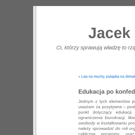
Jacek 
Ci, którzy sprawują władzę to rzą
«
Lep na muchy, pułapka na ślima
Edukacja po konfe
Jednym z tych elementów pr
uważam za pozytywne – postu
punkt dotyczący edukacj
ograniczenia biurokracji, lik
swobody w kształtowaniu pr
należy sprowadzić do roli or
cykliczne egzaminy, ora