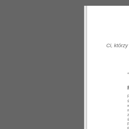
Ci, którzy
m
ś
P