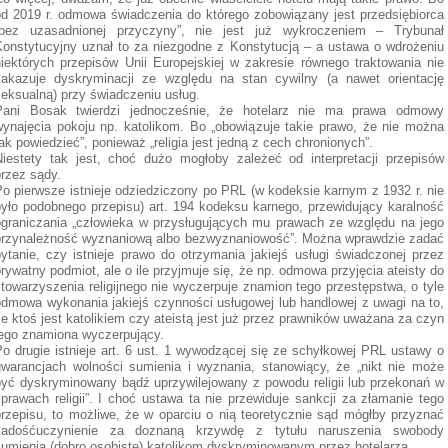
od 2019 r. odmowa świadczenia do którego zobowiązany jest przedsiębiorca
„bez uzasadnionej przyczyny”, nie jest już wykroczeniem – Trybunał
Konstytucyjny uznał to za niezgodne z Konstytucją – a ustawa o wdrożeniu
niektórych przepisów Unii Europejskiej w zakresie równego traktowania nie
zakazuje dyskryminacji ze względu na stan cywilny (a nawet orientację
seksualną) przy świadczeniu usług.
Pani Bosak twierdzi jednocześnie, że hotelarz nie ma prawa odmowy
wynajęcia pokoju np. katolikom. Bo „obowiązuje takie prawo, że nie można
ak powiedzieć”, ponieważ „religia jest jedną z cech chronionych”.
Niestety tak jest, choć dużo mogłoby zależeć od interpretacji przepisów
przez sądy.
Po pierwsze istnieje odziedziczony po PRL (w kodeksie karnym z 1932 r. nie
było podobnego przepisu) art. 194 kodeksu karnego, przewidujący karalność
ograniczania „człowieka w przysługujących mu prawach ze względu na jego
przynależność wyznaniową albo bezwyznaniowość”. Można wprawdzie zadać
pytanie, czy istnieje prawo do otrzymania jakiejś usługi świadczonej przez
rywatny podmiot, ale o ile przyjmuje się, że np. odmowa przyjęcia ateisty do
towarzyszenia religijnego nie wyczerpuje znamion tego przestępstwa, o tyle
odmowa wykonania jakiejś czynności usługowej lub handlowej z uwagi na to,
e ktoś jest katolikiem czy ateistą jest już przez prawników uważana za czyn
jego znamiona wyczerpujący.
Po drugie istnieje art. 6 ust. 1 wywodzącej się ze schyłkowej PRL ustawy o
gwarancjach wolności sumienia i wyznania, stanowiący, że „nikt nie może
być dyskryminowany bądź uprzywilejowany z powodu religii lub przekonań w
prawach religii”. I choć ustawa ta nie przewiduje sankcji za złamanie tego
przepisu, to możliwe, że w oparciu o nią teoretycznie sąd mógłby przyznać
zadośćuczynienie za doznaną krzywdę z tytułu naruszenia swobody
sumienia (dobro osobiste) katolikom dyskryminowanym przez hotelarza.