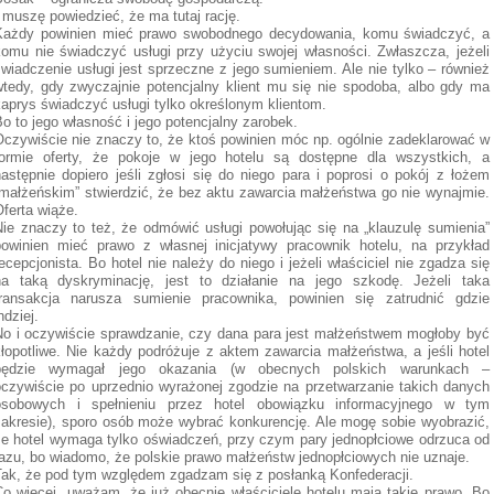
 muszę powiedzieć, że ma tutaj rację.
Każdy powinien mieć prawo swobodnego decydowania, komu świadczyć, a
komu nie świadczyć usługi przy użyciu swojej własności. Zwłaszcza, jeżeli
wiadczenie usługi jest sprzeczne z jego sumieniem. Ale nie tylko – również
wtedy, gdy zwyczajnie potencjalny klient mu się nie spodoba, albo gdy ma
kaprys świadczyć usługi tylko określonym klientom.
o to jego własność i jego potencjalny zarobek.
Oczywiście nie znaczy to, że ktoś powinien móc np. ogólnie zadeklarować w
formie oferty, że pokoje w jego hotelu są dostępne dla wszystkich, a
następnie dopiero jeśli zgłosi się do niego para i poprosi o pokój z łożem
„małżeńskim” stwierdzić, że bez aktu zawarcia małżeństwa go nie wynajmie.
ferta wiąże.
Nie znaczy to też, że odmówić usługi powołując się na „klauzulę sumienia”
powinien mieć prawo z własnej inicjatywy pracownik hotelu, na przykład
ecepcjonista. Bo hotel nie należy do niego i jeżeli właściciel nie zgadza się
na taką dyskryminację, jest to działanie na jego szkodę. Jeżeli taka
transakcja narusza sumienie pracownika, powinien się zatrudnić gdzie
ndziej.
No i oczywiście sprawdzanie, czy dana para jest małżeństwem mogłoby być
kłopotliwe. Nie każdy podróżuje z aktem zawarcia małżeństwa, a jeśli hotel
będzie wymagał jego okazania (w obecnych polskich warunkach –
oczywiście po uprzednio wyrażonej zgodzie na przetwarzanie takich danych
osobowych i spełnieniu przez hotel obowiązku informacyjnego w tym
zakresie), sporo osób może wybrać konkurencję. Ale mogę sobie wyobrazić,
że hotel wymaga tylko oświadczeń, przy czym pary jednopłciowe odrzuca od
razu, bo wiadomo, że polskie prawo małżeństw jednopłciowych nie uznaje.
Tak, że pod tym względem zgadzam się z posłanką Konfederacji.
Co więcej, uważam, że już obecnie właściciele hotelu mają takie prawo. Bo