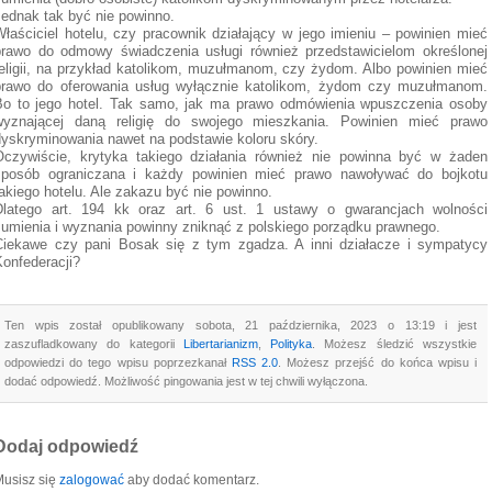
Jednak tak być nie powinno.
Właściciel hotelu, czy pracownik działający w jego imieniu – powinien mieć
prawo do odmowy świadczenia usługi również przedstawicielom określonej
religii, na przykład katolikom, muzułmanom, czy żydom. Albo powinien mieć
prawo do oferowania usług wyłącznie katolikom, żydom czy muzułmanom.
Bo to jego hotel. Tak samo, jak ma prawo odmówienia wpuszczenia osoby
wyznającej daną religię do swojego mieszkania. Powinien mieć prawo
dyskryminowania nawet na podstawie koloru skóry.
Oczywiście, krytyka takiego działania również nie powinna być w żaden
sposób ograniczana i każdy powinien mieć prawo nawoływać do bojkotu
akiego hotelu. Ale zakazu być nie powinno.
Dlatego art. 194 kk oraz art. 6 ust. 1 ustawy o gwarancjach wolności
sumienia i wyznania powinny zniknąć z polskiego porządku prawnego.
Ciekawe czy pani Bosak się z tym zgadza. A inni działacze i sympatycy
Konfederacji?
Ten wpis został opublikowany sobota, 21 października, 2023 o 13:19 i jest
zaszufladkowany do kategorii
Libertarianizm
,
Polityka
. Możesz śledzić wszystkie
odpowiedzi do tego wpisu poprzezkanał
RSS 2.0
. Możesz przejść do końca wpisu i
dodać odpowiedź. Możliwość pingowania jest w tej chwili wyłączona.
Dodaj odpowiedź
usisz się
zalogować
aby dodać komentarz.