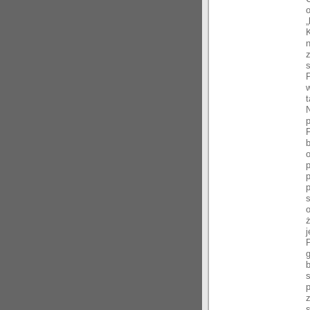
t
p
s
ż
s