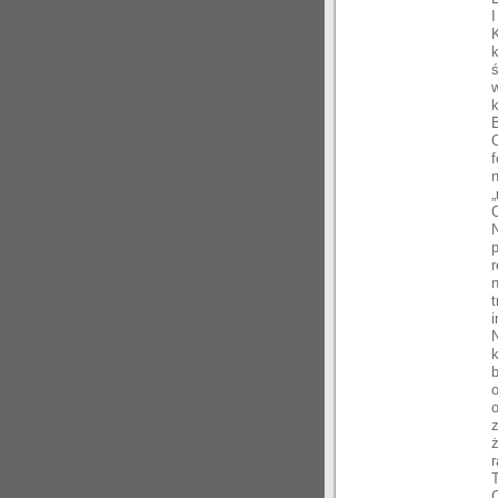
I
ś
B
O
r
i