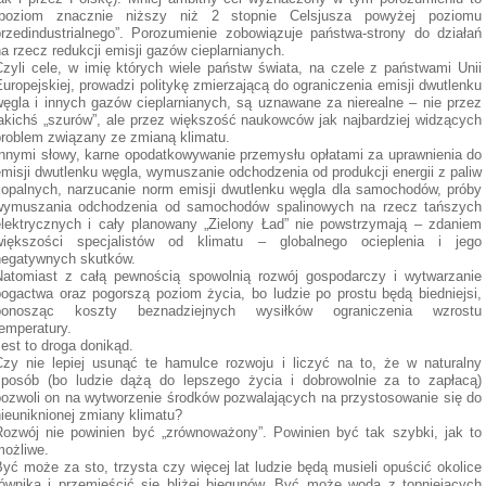
„poziom znacznie niższy niż 2 stopnie Celsjusza powyżej poziomu
przedindustrialnego”. Porozumienie zobowiązuje państwa-strony do działań
a rzecz redukcji emisji gazów cieplarnianych.
Czyli cele, w imię których wiele państw świata, na czele z państwami Unii
uropejskiej, prowadzi politykę zmierzającą do ograniczenia emisji dwutlenku
węgla i innych gazów cieplarnianych, są uznawane za nierealne – nie przez
jakichś „szurów”, ale przez większość naukowców jak najbardziej widzących
problem związany ze zmianą klimatu.
Innymi słowy, karne opodatkowywanie przemysłu opłatami za uprawnienia do
misji dwutlenku węgla, wymuszanie odchodzenia od produkcji energii z paliw
kopalnych, narzucanie norm emisji dwutlenku węgla dla samochodów, próby
wymuszania odchodzenia od samochodów spalinowych na rzecz tańszych
elektrycznych i cały planowany „Zielony Ład” nie powstrzymają – zdaniem
większości specjalistów od klimatu – globalnego ocieplenia i jego
negatywnych skutków.
Natomiast z całą pewnością spowolnią rozwój gospodarczy i wytwarzanie
bogactwa oraz pogorszą poziom życia, bo ludzie po prostu będą biedniejsi,
ponosząc koszty beznadziejnych wysiłków ograniczenia wzrostu
emperatury.
est to droga donikąd.
Czy nie lepiej usunąć te hamulce rozwoju i liczyć na to, że w naturalny
sposób (bo ludzie dążą do lepszego życia i dobrowolnie za to zapłacą)
pozwoli on na wytworzenie środków pozwalających na przystosowanie się do
ieuniknionej zmiany klimatu?
Rozwój nie powinien być „zrównoważony”. Powinien być tak szybki, jak to
możliwe.
yć może za sto, trzysta czy więcej lat ludzie będą musieli opuścić okolice
równika i przemieścić się bliżej biegunów. Być może woda z topniejących