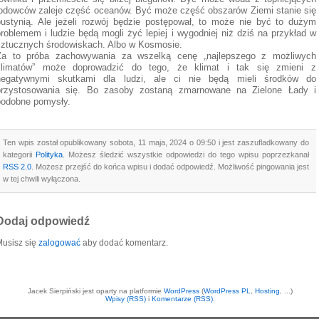
lodowców zaleje część oceanów. Być może część obszarów Ziemi stanie się
pustynią. Ale jeżeli rozwój będzie postępował, to może nie być to dużym
roblemem i ludzie będą mogli żyć lepiej i wygodniej niż dziś na przykład w
sztucznych środowiskach. Albo w Kosmosie.
Za to próba zachowywania za wszelką cenę „najlepszego z możliwych
klimatów” może doprowadzić do tego, że klimat i tak się zmieni z
negatywnymi skutkami dla ludzi, ale ci nie będą mieli środków do
przystosowania się. Bo zasoby zostaną zmarnowane na Zielone Łady i
podobne pomysły.
Ten wpis został opublikowany sobota, 11 maja, 2024 o 09:50 i jest zaszufladkowany do
kategorii
Polityka
. Możesz śledzić wszystkie odpowiedzi do tego wpisu poprzezkanał
RSS 2.0
. Możesz przejść do końca wpisu i dodać odpowiedź. Możliwość pingowania jest
w tej chwili wyłączona.
Dodaj odpowiedź
usisz się
zalogować
aby dodać komentarz.
Jacek Sierpiński jest oparty na platformie
WordPress
(
WordPress PL
,
Hosting
, ...)
Wpisy (RSS)
i
Komentarze (RSS)
.