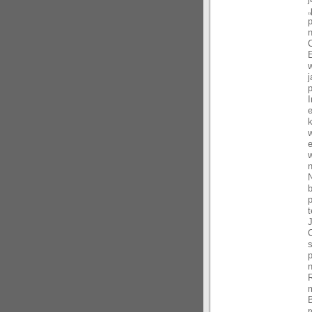
n
E
e
t
J
n
B