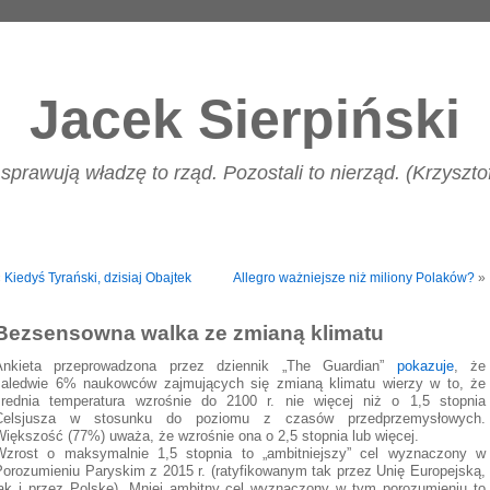
Jacek Sierpiński
 sprawują władzę to rząd. Pozostali to nierząd. (Krzyszt
«
Kiedyś Tyrański, dzisiaj Obajtek
Allegro ważniejsze niż miliony Polaków?
»
Bezsensowna walka ze zmianą klimatu
Ankieta przeprowadzona przez dziennik „The Guardian”
pokazuje
, że
zaledwie 6% naukowców zajmujących się zmianą klimatu wierzy w to, że
średnia temperatura wzrośnie do 2100 r. nie więcej niż o 1,5 stopnia
Celsjusza w stosunku do poziomu z czasów przedprzemysłowych.
Większość (77%) uważa, że wzrośnie ona o 2,5 stopnia lub więcej.
Wzrost o maksymalnie 1,5 stopnia to „ambitniejszy” cel wyznaczony w
Porozumieniu Paryskim z 2015 r. (ratyfikowanym tak przez Unię Europejską,
jak i przez Polskę). Mniej ambitny cel wyznaczony w tym porozumieniu to