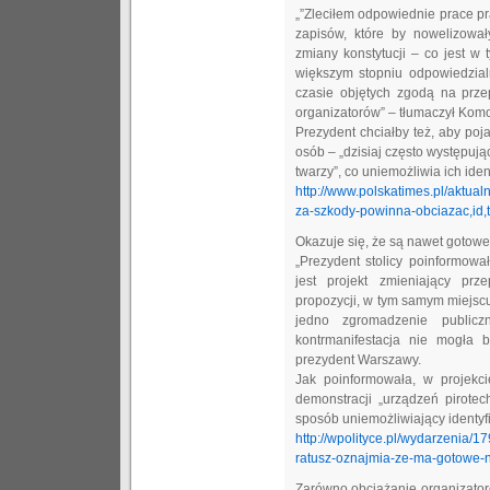
„”Zleciłem odpowiednie prace pr
zapisów, które by nowelizowa
zmiany konstytucji – co jest w
większym stopniu odpowiedzial
czasie objętych zgodą na prze
organizatorów” – tłumaczył Kom
Prezydent chciałby też, aby pojaw
osób – „dzisiaj często występu
twarzy”, co uniemożliwia ich ident
http://www.polskatimes.pl/aktua
za-szkody-powinna-obciazac,id,t
Okazuje się, że są nawet gotowe
„Prezydent stolicy poinformowa
jest projekt zmieniający pr
propozycji, w tym samym miejscu
jedno zgromadzenie publicz
kontrmanifestacja nie mogła
prezydent Warszawy.
Jak poinformowała, w projekc
demonstracji „urządzeń pirote
sposób uniemożliwiający identyfi
http://wpolityce.pl/wydarzenia/1
ratusz-oznajmia-ze-ma-gotowe-
Zarówno obciążanie organizator