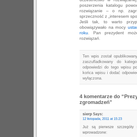
poszerzenia katalogu powo
rozwiązanie – o np. zagr
sprzeczność z „interesem sp
Jeśli tak, to warto przy
obowiązywało na mocy
usta
roku
. Pan prezydent może
rozwiązań.
Ten wpis został opublikowany
zaszufladkowany do katego
odpowiedzi do tego wpisu p
końca wpisu i dodać odpowied
wyłączona.
4 komentarze do “Prez
zgromadzeń”
sierp
Says:
12 listopada, 2011 at 15:23
Już są pierwsze szczegóły 
wprowadzone: