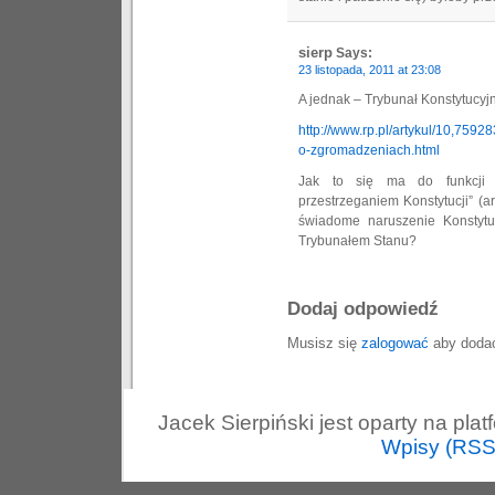
sierp
Says:
23 listopada, 2011 at 23:08
A jednak – Trybunał Konstytucyj
http://www.rp.pl/artykul/10,7592
o-zgromadzeniach.html
Jak to się ma do funkcji 
przestrzeganiem Konstytucji” (ar
świadome naruszenie Konstytuc
Trybunałem Stanu?
Dodaj odpowiedź
Musisz się
zalogować
aby dodać
Jacek Sierpiński jest oparty na pla
Wpisy (RSS