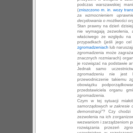
podczas warszawskiej manif
(
zniszczono m. in. wozy tran
za wzmocnieniem uprawni
decydowania o możliwości or
Stan prawny na dzień dzisiej
nie wymagają zezwolenia, 
właściwego ze względu na 
przypadkach (jeśli jego ce
zgromadzeniach
lub naruszaj
zgromadzenia może zagrażać
znacznych rozmiarach) orga
je rozwiązać na podstawie ar
Jednak samo uczestnic
zgromadzeniu nie jest k
przewodniczenie takiemu z
obowiązku podporządkow
przedstawiciela organu gm
zgromadzenia.
Czym w tej sytuacji miał
samorządowych w zakresie d
demonstracji”
? Czy chodzi
zezwolenia na ich zorganiz
wezwaniom i zarządzeniom pr
rozwiązania przezeń zg
uczestnictwo w rozwiązane