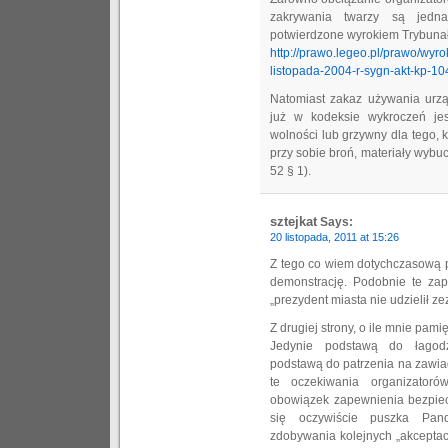
zakrywania twarzy są jedna
potwierdzone wyrokiem Trybunał
http://prawo.legeo.pl/prawo/wyro
listopada-2004-r-sygn-akt-kp-10
Natomiast zakaz używania urząd
już w kodeksie wykroczeń jes
wolności lub grzywny dla tego, 
przy sobie broń, materiały wybu
52 § 1).
sztejkat
Says:
20 listopada, 2011 at 15:26
Z tego co wiem dotychczasową pr
demonstrację. Podobnie te zap
„prezydent miasta nie udzielił ze
Z drugiej strony, o ile mnie pami
Jedynie podstawą do łagodz
podstawą do patrzenia na zawiad
te oczekiwania organizatoró
obowiązek zapewnienia bezpie
się oczywiście puszka Pand
zdobywania kolejnych „akceptacj