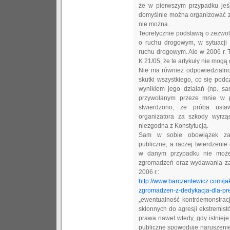
że w pierwszym przypadku jeśl
domyślnie można organizować zg
nie można.
Teoretycznie podstawą o zezwol
o ruchu drogowym, w sytuacji
ruchu drogowym. Ale w 2006 r. 
K 21/05, że te artykuły nie mog
Nie ma również odpowiedzialnoś
skutki wszystkiego, co się podcza
wynikiem jego działań (np. s
przywołanym przeze mnie w 
stwierdzono, że próba usta
organizatora za szkody wyrzą
niezgodna z Konstytucją.
Sam w sobie obowiązek zap
publiczne, a raczej twierdzeni
w danym przypadku nie może
zgromadzeń oraz wydawania za
2006 r.:
http://www.barczentewicz.com/j
zgromadzen-z-dedykacja-dla-pr
„ewentualność kontrdemonstracj
skłonnych do agresji ekstremis
prawa nawet wtedy, gdy istniej
publiczne spowoduje naruszenie