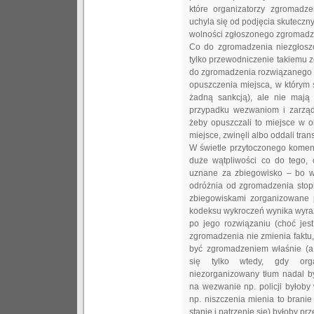
które organizatorzy zgromadz
uchyla się od podjęcia skuteczn
wolności zgłoszonego zgromadz
Co do zgromadzenia niezgłosz
tylko przewodniczenie takiemu 
do zgromadzenia rozwiązanego 
opuszczenia miejsca, w którym 
żadną sankcją), ale nie mają
przypadku wezwaniom i zarząd
żeby opuszczali to miejsce w o
miejsce, zwinęli albo oddali trans
W świetle przytoczonego kome
duże wątpliwości co do tego,
uznane za zbiegowisko – bo wy
odróżnia od zgromadzenia stop
zbiegowiskami zorganizowane p
kodeksu wykroczeń wynika wyra
po jego rozwiązaniu (choć jes
zgromadzenia nie zmienia faktu
być zgromadzeniem właśnie (a 
się tylko wtedy, gdy orga
niezorganizowany tłum nadal b
na wezwanie np. policji byłoby
np. niszczenia mienia to brani
stanie i patrzenie się) byłoby pr