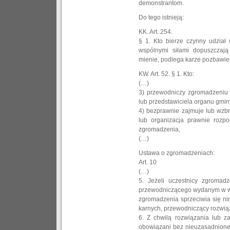
demonstrantom.
Do tego istnieją:
KK. Art. 254.
§ 1. Kto bierze czynny udział
wspólnymi siłami dopuszczaj
mienie, podlega karze pozbawien
KW. Art. 52. § 1. Kto:
(…)
3) przewodniczy zgromadzeniu
lub przedstawiciela organu gmin
4) bezprawnie zajmuje lub wzbr
lub organizacja prawnie rozp
zgromadzenia,
(…)
Ustawa o zgromadzeniach:
Art. 10
(…)
5. Jeżeli uczestnicy zgromad
przewodniczącego wydanym w w
zgromadzenia sprzeciwia się ni
karnych, przewodniczący rozwią
6. Z chwilą rozwiązania lub z
obowiązani bez nieuzasadnionej