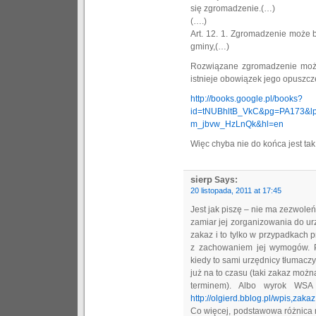
się zgromadzenie.(…)
(….)
Art. 12. 1. Zgromadzenie może 
gminy,(…)
Rozwiązane zgromadzenie może
istnieje obowiązek jego opuszc
http://books.google.pl/books?
id=tNUBhltB_VkC&pg=PA173&l
m_jbvw_HzLnQk&hl=en
Więc chyba nie do końca jest tak
sierp
Says:
20 listopada, 2011 at 17:45
Jest jak piszę – nie ma zezwoleń 
zamiar jej zorganizowania do u
zakaz i to tylko w przypadkach
z zachowaniem jej wymogów. P
kiedy to sami urzędnicy tłumaczyl
już na to czasu (taki zakaz moż
terminem). Albo wyrok WSA
http://olgierd.bblog.pl/wpis,zak
Co więcej, podstawowa różnica 