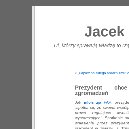
Jacek 
Ci, którzy sprawują władzę to rzą
«
„Papież polskiego anarchizmu” o
Prezydent chc
zgromadzeń
Jak
informuje PAP
, prezyd
„spotka się ze swoimi współ
prawo regulujące kwest
wystarczające”
. Spotkanie m
wniesienia przez prezydent
prezydent w związku z dzisi