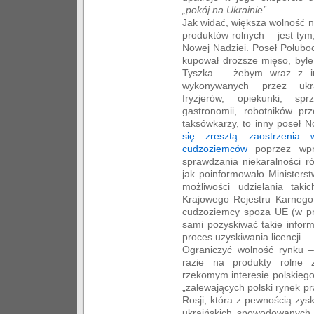
„pokój na Ukrainie”
.
Jak widać, większa wolność na
produktów rolnych – jest tym
Nowej Nadziei. Poseł Połubo
kupował droższe mięso, byle
Tyszka – żebym wraz z in
wykonywanych przez ukra
fryzjerów, opiekunki, sp
gastronomii, robotników pr
taksówkarzy, to inny poseł 
się zresztą zaostrzenia w
cudzoziemców
poprzez wpr
sprawdzania niekaralności r
jak poinformowało Ministers
możliwości udzielania taki
Krajowego Rejestru Karnego
cudzoziemcy spoza UE (w pra
sami pozyskiwać takie inform
proces uzyskiwania licencji.
Ograniczyć wolność rynku – 
razie na produkty rolne 
rzekomym interesie polskiego
„zalewających polski rynek pra
Rosji, która z pewnością zy
ukraińskich spowodowanych 