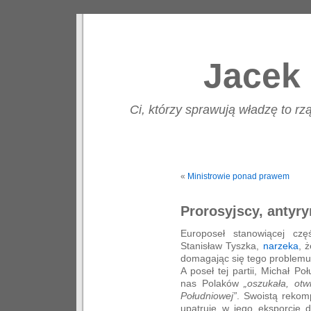
Jacek 
Ci, którzy sprawują władzę to rzą
«
Ministrowie ponad prawem
Prorosyjscy, antyry
Europoseł stanowiącej czę
Stanisław Tyszka,
narzeka
, 
domagając się tego problemu 
A poseł tej partii, Michał P
nas Polaków
„oszukała, otw
Południowej”
. Swoistą rekom
upatruje w jego eksporcie d