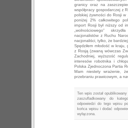
granicy oraz na zaszczepi
współpracy gospodarczej z R
polskiej żywności do Rosji w
poniżej 2% całkowitego pol
import Rosji był niższy od i
„wolnościowego” skrzyd
nacjonalistów z Ruchu Narod
nacjonaliści, tylko, że bardzi
Spędziłem młodość w kraju, g
z Rosją (zwaną wówczas Zwi
Zachodniej, wyższość regu
interesów robotnika i chło
Polska Zjednoczona Partia R
Mam niestety wrażenie, ż
przebraniu prawicowym, a naw
Ten wpis został opublikowany p
zaszufladkowany do kateg
odpowiedzi do tego wpisu p
końca wpisu i dodać odpowied
wyłączona.