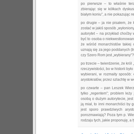
po pierwsze – to właśnie ter
zbierając się w kółkach dyskus
białym koniu”, a nie pokazując re
po drugie – ja nie pisałem, że 
zostać w jakiś sposób „wyłonion
autorytet – na przykład choćby 
być to osoba o niekwestionowany
że wśród monarchistów takiej 
uznają się za jego poddanych (tro
czy Szero Rom jest „wybierany”?
po trzecie – twierdzenie, że kró
rzeczywistości, bo w historii był
wybierani, w rozmaity sposób: 
arystokratów, przez szlachtę w wo
po czwarte – pan Leszek Wierz
tylko „regentem”; problem leży 
osobą o dużym autorytecie, jes
ją miał, to inni monarchiści by 
jest sporo prawdziwych aryst
porozmawiają? Poza tym p. Wier
rodzaju tych, jakie proponuję, a