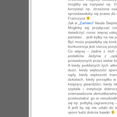
mogliby się nazywać np.
G
korzystać np. strzeżone osi
sprzedawałoby się prawo do u
Franczyza
Jak w
„Zamieci”
Neala Steph
Mogłoby się przyłączać co
świadczyć coraz więcej usłu
państwo… jeśli byłby na nie p
Być może pojawiłyby się konku
konkurencja jest rzeczą pozy
Co więcej – żadne z nich 
podatków. Jedynie z „opł
prowadzonych przez siebie b
A kiedy poddanych tych
alt
dużo, kiedy większość sporó
sądy, kiedy większość tra
dukatach
, kiedy porządku w 
książęcy
gwardziści
, kiedy i
szpitale i instytucje dobr
znienawidzone
demoliberaln
przekształcić go w nieszkod
się np. polityką zagraniczną 
A jeśli by się nie udało do 
sporo ludzi dobrze bawiło