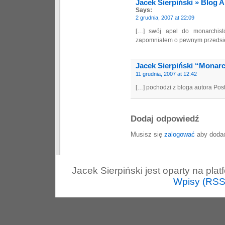
Jacek Sierpiński » Blog A
Says:
2 grudnia, 2007 at 22:09
[…] swój apel do monarchistó
zapomniałem o pewnym przedsięw
Jacek Sierpiński “Monarc
11 grudnia, 2007 at 12:42
[…] pochodzi z bloga autora Pos
Dodaj odpowiedź
Musisz się
zalogować
aby dodać
Jacek Sierpiński jest oparty na pla
Wpisy (RSS