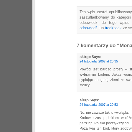
Ten wpis został opublikowany
zaszufladkowany do kategori
odpowiedzi do tego wpisu
odpowiedź
lub
trackback
ze sw
7 komentarzy do “Mona
skirge
Says:
24 listopada, 2007 at 20:35
Powód jest bardzo prosty – s
wybranym królem. Jakaś wojna,
sypiając na gołej ziemi ze swo
stolicy.
sierp
Says:
24 listopada, 2007 at 20:53
No, nie zawsze tak to wygląda.
Królowie zostają królami w róż
patrz np. Polska począwszy od 
Poza tym ten król, który zdoby