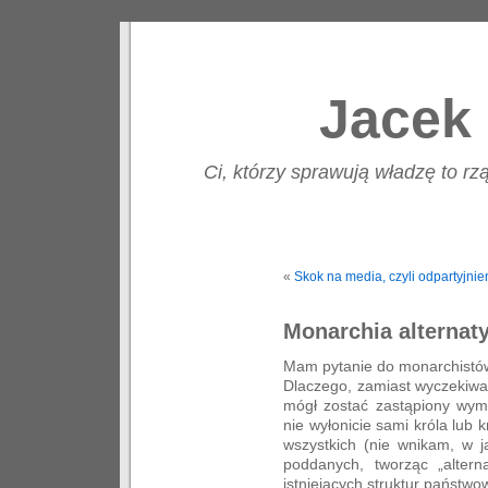
Jacek 
Ci, którzy sprawują władzę to rzą
«
Skok na media, czyli odpartyjnien
Monarchia alternat
Mam pytanie do monarchistó
Dlaczego, zamiast wyczekiwa
mógł zostać zastąpiony wy
nie wyłonicie sami króla lub
wszystkich (nie wnikam, w ja
poddanych, tworząc „altern
istniejących struktur państw