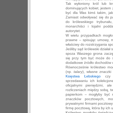
Tak wyłoniony król lub kr
dominujących kobiet, jestem z
być dla Was kimś takim, ja
Zamiast odwoływać się do p
do królewskiego trybunału
monarchiści i lojalni pod
autorytet.
W wielu przypadkach mogło
prawne – spisując umowy, mo
właściwy do rozstrzygania sp
Jeśliby sąd królewski działał 
spoza Waszego grona zaczęl
się przy tym być może do s
dodatkowe źródło dochodów d
Równocześnie królestwo mo
(np.
talary
), własne znaczki
Księstwa Łebskiego
cz
sprzedawaniu ich kolekcj
oficjalnymi pieniędzmi, a
rozliczeniach między sobą, t
papierkom – mogłyby być n
znaczków pocztowych, m
prywatnymi firmami pocztowy
firmę pocztową, która by ich
Królestwo mogłoby świadczyć