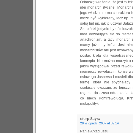
Odnoszę wrażenie, że jest to te
idei monarchistycznej. Monarcha
jego władza nie ma charakteru 
może być wybierany, lecz np. m
sobą lud np. jak to uczynił Salaz
Sierpiński jedynie by ośmiesza
idea odwołująca sie do metafiz
anachronizm, a tacy monarchiś
mamy już niby króla. Jest nim
monarchistów nie jest uznawan
postać króla dla współczesne
konceptu. Nie można marzyć o r
jakim występował przed rewoluc
niemieccy rewolucyjni konserwa
osiowego Jaspersa i musieli d
formę, która nie spychałaby
osobiście uważam, że lepszym
regenta do czasu odrodzenia si
co niech Kontrrewolucja, K
metapolityki.
sierp
Says:
28 listopada, 2007 at 09:14
Panie Arkadiuszu,