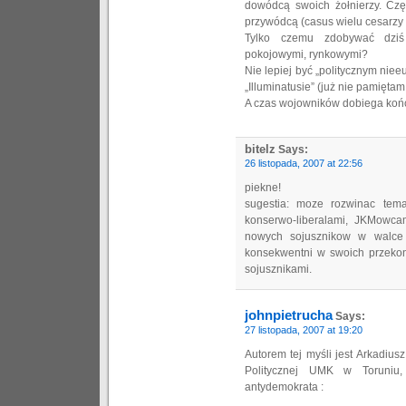
dowódcą swoich żołnierzy. Częs
przywódcą (casus wielu cesarzy 
Tylko czemu zdobywać dziś 
pokojowymi, rynkowymi?
Nie lepiej być „politycznym nie
„Illuminatusie” (już nie pamiętam
A czas wojowników dobiega koń
bitelz
Says:
26 listopada, 2007 at 22:56
piekne!
sugestia: moze rozwinac tem
konserwo-liberalami, JKMowcam
nowych sojusznikow w walce o
konsekwentni w swoich przekon
sojusznikami.
johnpietrucha
Says:
27 listopada, 2007 at 19:20
Autorem tej myśli jest Arkadius
Politycznej UMK w Toruniu,
antydemokrata :