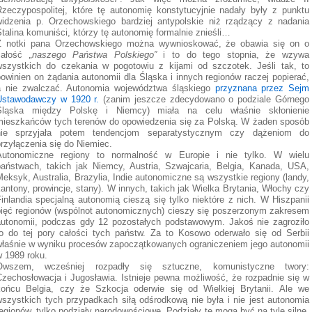
Rzeczypospolitej, które tę autonomię konstytucyjnie nadały były z punktu
widzenia p. Orzechowskiego bardziej antypolskie niż rządzący z nadania
talina komuniści, którzy tę autonomię formalnie znieśli…
Z notki pana Orzechowskiego można wywnioskować, że obawia się on o
całość
„naszego Państwa Polskiego”
i to do tego stopnia, że wzywa
wszystkich do czekania w pogotowiu z kijami od szczotek. Jeśli tak, to
owinien on żądania autonomii dla Śląska i innych regionów raczej popierać,
a nie zwalczać. Autonomia województwa śląskiego
przyznana przez Sejm
Ustawodawczy w 1920 r.
(zanim jeszcze zdecydowano o podziale Górnego
Śląska między Polskę i Niemcy) miała na celu właśnie skłonienie
mieszkańców tych terenów do opowiedzenia się za Polską. W żaden sposób
nie sprzyjała potem tendencjom separatystycznym czy dążeniom do
rzyłączenia się do Niemiec.
Autonomiczne regiony to normalność w Europie i nie tylko. W wielu
państwach, takich jak Niemcy, Austria, Szwajcaria, Belgia, Kanada, USA,
eksyk, Australia, Brazylia, Indie autonomiczne są wszystkie regiony (landy,
antony, prowincje, stany). W innych, takich jak Wielka Brytania, Włochy czy
inlandia specjalną autonomią cieszą się tylko niektóre z nich. W Hiszpanii
pięć regionów (wspólnot autonomicznych) cieszy się poszerzonym zakresem
autonomii, podczas gdy 12 pozostałych podstawowym. Jakoś nie zagroziło
to do tej pory całości tych państw. Za to Kosowo oderwało się od Serbii
właśnie w wyniku procesów zapoczątkowanych ograniczeniem jego autonomii
w 1989 roku.
Owszem, wcześniej rozpadły się sztuczne, komunistyczne twory:
Czechosłowacja i Jugosławia. Istnieje pewna możliwość, że rozpadnie się w
końcu Belgia, czy że Szkocja oderwie się od Wielkiej Brytanii. Ale we
wszystkich tych przypadkach siłą odśrodkową nie była i nie jest autonomia
egionów, tylko podziały narodowościowe. Podziały te mogą być na tyle silne,