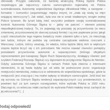
oferowali). Przyjęto założenie, że bardziej atrakcyjną Polską będzie Polska
respektująca jak najszerszy zakres samorządności regionalnej niż Polska
scentralizowana. Autonomię województwa śląskiego zlikwidował Hitler, a następnie –
formalnie – komuniści (argumentując między innymi, że „stała się wodą na młyn
wojującej niemczyzny”). Jak widać, była ona nie w smak totalitarnym, wrogim wolnej
Polsce tyranom. Bo tyrani lubią mieć wszystko poddane swojej scentralizowanej
kontroli. Autonomia Górnego Śląska to – jakby nie patrzeć – element polskiej
niepodległościowej tradycji. To, że pojawiają się postulaty jej przywrócenia (w nieco
zmienionej, przystosowanej do obecnej sytuacji formie) i są one popierane przez jakąś
część mieszkańców tego regionu świadczy moim zdaniem tylko o tym, że mieszkają
tam ludzie, którym nie podoba się centralne zarządzanie wieloma rzeczami z
Warszawy. Ludzie, którzy uważają, że władza, która będzie bliżej nich w większym
stopniu będzie liczyć się z ich potrzebami. Nie można stawiać równości pomiędzy
postulatami przywrócenia autonomii a separatyzmem (którego oficjalnym
reprezentantem jest kanapowy Śląski Ruch Separatystyczny, działający również pod
szyldem Federacji Rozwoju Śląska) czy dążeniami do przyłączenia Śląska do Niemiec.
Gdyby autonomia Górnego Śląska w ramach Polski była zbieżna z interesami
niemieckimi, to jej hasła byłyby już od wielu lat podnoszone przez organizacje
mniejszości niemieckiej, zwłaszcza w odniesieniu do województwa opolskiego, gdzie ta
mniejszość jest znacząca i ma realne wpływy w lokalnym samorządzie. Jeśli ktoś boi
się wzrostu na Górnym Śląsku tendencji separatystycznych czy proniemieckich, to
powinien być za tym samym rozwiązaniem, które wybrała Polska w 1920 roku.
Dlaczego to, co wówczas miało zachęcić do wybrania Polski miałoby teraz zachęcić do
jej odrzucenia? […]
Dodaj odpowiedź