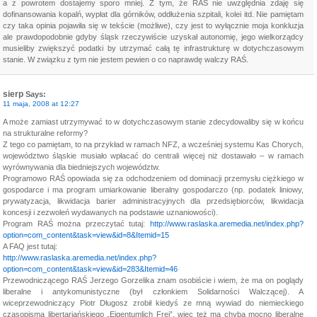
a z powrotem dostajemy sporo mniej. Z tym, że RAŚ nie uwzględnia zdaję się
dofinansowania kopalń, wypłat dla górników, oddłużenia szpitali, kolei itd. Nie pamiętam
czy taka opinia pojawiła się w tekście (możliwe), czy jest to wyłącznie moja konkluzja
ale prawdopodobnie gdyby śląsk rzeczywiście uzyskał autonomię, jego wielkorządcy
musieliby zwiększyć podatki by utrzymać całą tę infrastrukturę w dotychczasowym
stanie. W związku z tym nie jestem pewien o co naprawdę walczy RAŚ.
sierp
Says:
11 maja, 2008 at 12:27
A może zamiast utrzymywać to w dotychczasowym stanie zdecydowaliby się w końcu
na strukturalne reformy?
Z tego co pamiętam, to na przykład w ramach NFZ, a wcześniej systemu Kas Chorych,
województwo śląskie musiało wpłacać do centrali więcej niż dostawało – w ramach
wyrównywania dla biedniejszych województw.
Programowo RAŚ opowiada się za odchodzeniem od dominacji przemysłu ciężkiego w
gospodarce i ma program umiarkowanie liberalny gospodarczo (np. podatek liniowy,
prywatyzacja, likwidacja barier administracyjnych dla przedsiębiorców, likwidacja
koncesji i zezwoleń wydawanych na podstawie uznaniowości).
Program RAŚ można przeczytać tutaj:
http://www.raslaska.aremedia.net/index.php?
option=com_content&task=view&id=8&Itemid=15
A FAQ jest tutaj:
http://www.raslaska.aremedia.net/index.php?
option=com_content&task=view&id=283&Itemid=46
Przewodniczącego RAŚ Jerzego Gorzelika znam osobiście i wiem, że ma on poglądy
liberalne i antykomunistyczne (był członkiem Solidarności Walczącej). A
wiceprzewodniczący Piotr Długosz zrobił kiedyś ze mną wywiad do niemieckiego
czasopisma libertariańskiego „Eigentumlich Frei”, więc też ma chyba mocno liberalne