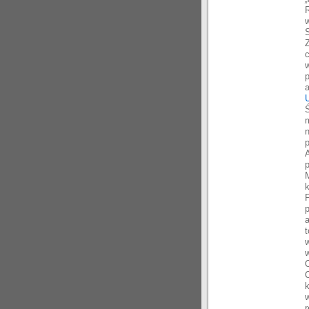
S
p
p
M
k
F
r