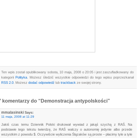
Ten wpis został opublikowany sobota, 10 maja, 2008 o 20:05 i jest zaszufladkowany do
kategorii
Polityka
. Możesz śledzić wszystkie odpowiedzi do tego wpisu poprzezkanał
RSS 2.0
. Możesz
dodać odpowiedź
lub
trackback
ze swojej strony.
7 komentarzy do “Demonstracja antypolskości”
mmalasinski
Says:
11 maja, 2008 at 11:29
Jakiś czas temu Dziennik Polski drukował wywiad z jakąś szychą z RAŚ. Na
podstawie tego tekstu twierdzę, że RAŚ walczy o autonomię jedynie albo przede
wszystkim z powodu $. Oczywiście wyliczenia Ślązaków są proste – płacimy tyle a tyle