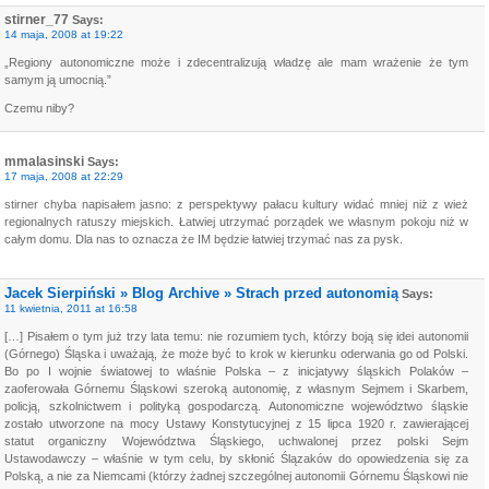
stirner_77
Says:
14 maja, 2008 at 19:22
„Regiony autonomiczne może i zdecentralizują władzę ale mam wrażenie że tym
samym ją umocnią.”
Czemu niby?
mmalasinski
Says:
17 maja, 2008 at 22:29
stirner chyba napisałem jasno: z perspektywy pałacu kultury widać mniej niż z wież
regionalnych ratuszy miejskich. Łatwiej utrzymać porządek we własnym pokoju niż w
całym domu. Dla nas to oznacza że IM będzie łatwiej trzymać nas za pysk.
Jacek Sierpiński » Blog Archive » Strach przed autonomią
Says:
11 kwietnia, 2011 at 16:58
[…] Pisałem o tym już trzy lata temu: nie rozumiem tych, którzy boją się idei autonomii
(Górnego) Śląska i uważają, że może być to krok w kierunku oderwania go od Polski.
Bo po I wojnie światowej to właśnie Polska – z inicjatywy śląskich Polaków –
zaoferowała Górnemu Śląskowi szeroką autonomię, z własnym Sejmem i Skarbem,
policją, szkolnictwem i polityką gospodarczą. Autonomiczne województwo śląskie
zostało utworzone na mocy Ustawy Konstytucyjnej z 15 lipca 1920 r. zawierającej
statut organiczny Województwa Śląskiego, uchwalonej przez polski Sejm
Ustawodawczy – właśnie w tym celu, by skłonić Ślązaków do opowiedzenia się za
Polską, a nie za Niemcami (którzy żadnej szczególnej autonomii Górnemu Śląskowi nie