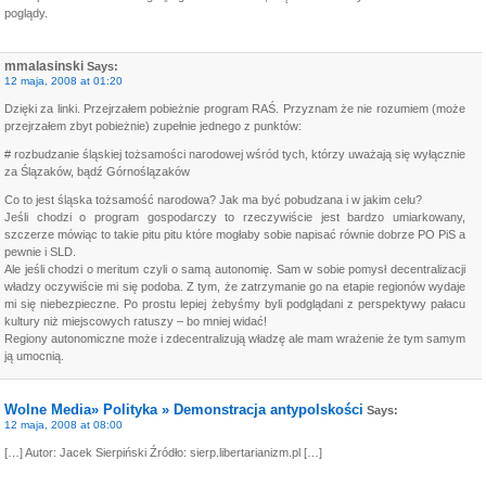
poglądy.
mmalasinski
Says:
12 maja, 2008 at 01:20
Dzięki za linki. Przejrzałem pobieżnie program RAŚ. Przyznam że nie rozumiem (może
przejrzałem zbyt pobieżnie) zupełnie jednego z punktów:
# rozbudzanie śląskiej tożsamości narodowej wśród tych, którzy uważają się wyłącznie
za Ślązaków, bądź Górnoślązaków
Co to jest śląska tożsamość narodowa? Jak ma być pobudzana i w jakim celu?
Jeśli chodzi o program gospodarczy to rzeczywiście jest bardzo umiarkowany,
szczerze mówiąc to takie pitu pitu które mogłaby sobie napisać równie dobrze PO PiS a
pewnie i SLD.
Ale jeśli chodzi o meritum czyli o samą autonomię. Sam w sobie pomysł decentralizacji
władzy oczywiście mi się podoba. Z tym, że zatrzymanie go na etapie regionów wydaje
mi się niebezpieczne. Po prostu lepiej żebyśmy byli podglądani z perspektywy pałacu
kultury niż miejscowych ratuszy – bo mniej widać!
Regiony autonomiczne może i zdecentralizują władzę ale mam wrażenie że tym samym
ją umocnią.
Wolne Media» Polityka » Demonstracja antypolskości
Says:
12 maja, 2008 at 08:00
[…] Autor: Jacek Sierpiński Źródło: sierp.libertarianizm.pl […]