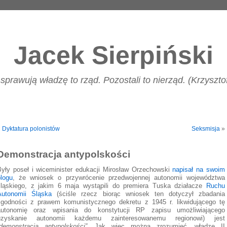
Jacek Sierpiński
 sprawują władzę to rząd. Pozostali to nierząd. (Krzyszt
«
Dyktatura polonistów
Seksmisja
»
Demonstracja antypolskości
Były poseł i wiceminister edukacji Mirosław Orzechowski
napisał na swoim
blogu
, że wniosek o przywrócenie przedwojennej autonomii województwa
śląskiego, z jakim 6 maja wystąpili do premiera Tuska działacze
Ruchu
Autonomii Śląska
(ściśle rzecz biorąc wniosek ten dotyczył zbadania
zgodności z prawem komunistycznego dekretu z 1945 r. likwidującego tę
autonomię oraz wpisania do konstytucji RP zapisu umożliwiającego
uzyskanie autonomii każdemu zainteresowanemu regionowi) jest
„demonstracją antypolskości”
. Jak więc można zrozumieć, władze II