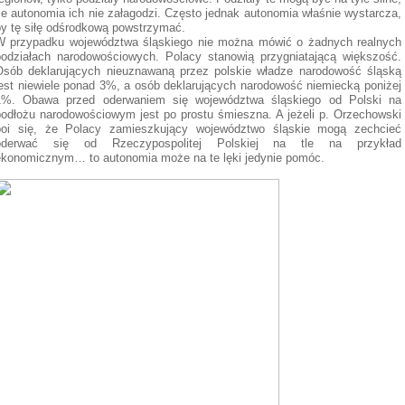
że autonomia ich nie załagodzi. Często jednak autonomia właśnie wystarcza,
by tę siłę odśrodkową powstrzymać.
W przypadku województwa śląskiego nie można mówić o żadnych realnych
podziałach narodowościowych. Polacy stanowią przygniatającą większość.
Osób deklarujących nieuznawaną przez polskie władze narodowość śląską
jest niewiele ponad 3%, a osób deklarujących narodowość niemiecką poniżej
1%. Obawa przed oderwaniem się województwa śląskiego od Polski na
podłożu narodowościowym jest po prostu śmieszna. A jeżeli p. Orzechowski
boi się, że Polacy zamieszkujący województwo śląskie mogą zechcieć
oderwać się od Rzeczypospolitej Polskiej na tle na przykład
ekonomicznym… to autonomia może na te lęki jedynie pomóc.