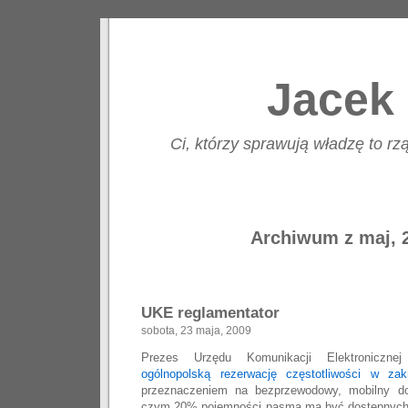
Jacek 
Ci, którzy sprawują władzę to rzą
Archiwum z maj, 
UKE reglamentator
sobota, 23 maja, 2009
Prezes Urzędu Komunikacji Elektronicznej
ogólnopolską rezerwację częstotliwości w za
przeznaczeniem na bezprzewodowy, mobilny do
czym 20% pojemności pasma ma być dostępnych 