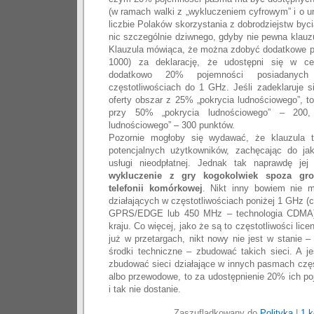
(w ramach walki z „wykluczeniem cyfrowym” i o um
liczbie Polaków skorzystania z dobrodziejstw byc
nic szczególnie dziwnego, gdyby nie pewna klauz
Klauzula mówiąca, że można zdobyć dodatkowe p
1000) za deklarację, że udostępni się w ce
dodatkowo 20% pojemności posiadanych 
częstotliwościach do 1 GHz. Jeśli zadeklaruje si
oferty obszar z 25% „pokrycia ludnościowego”, t
przy 50% „pokrycia ludnościowego” – 200
ludnościowego” – 300 punktów.
Pozornie mogłoby się wydawać, że klauzula 
potencjalnych użytkowników, zachęcając do ja
usługi nieodpłatnej. Jednak tak naprawdę je
wykluczenie z gry kogokolwiek spoza gro
telefonii komórkowej
. Nikt inny bowiem nie 
działających w częstotliwościach poniżej 1 GHz (
GPRS/EDGE lub 450 MHz – technologia CDMA) 
kraju. Co więcej, jako że są to częstotliwości lic
już w przetargach, nikt nowy nie jest w stanie –
środki techniczne – zbudować takich sieci. A j
zbudować sieci działające w innych pasmach częs
albo przewodowe, to za udostępnienie 20% ich p
i tak nie dostanie.
Zaszufladkowany do
Polityka
|
1 