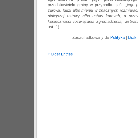
przedstawiciela gminy w przypadku, jeśli
„jego 
zdrowiu ludzi albo mieniu w znacznych rozmiarac
niniejszej ustawy albo ustaw karnych, a prze
konieczności rozwiązania zgromadzenia, wzbrani
ust. 1).
Zaszufladkowany do
Polityka
|
Brak 
« Older Entries