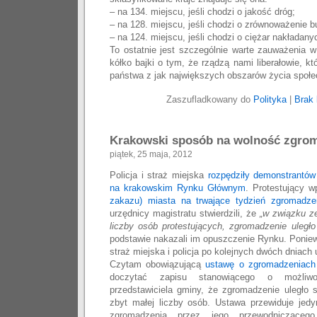
– na 134. miejscu, jeśli chodzi o jakość dróg;
– na 128. miejscu, jeśli chodzi o zrównoważenie 
– na 124. miejscu, jeśli chodzi o ciężar nakładany
To ostatnie jest szczególnie warte zauważenia 
kółko bajki o tym, że rządzą nami liberałowie, k
państwa z jak największych obszarów życia społ
Zaszufladkowany do
Polityka
|
Brak 
Krakowski sposób na wolność zgro
piątek, 25 maja, 2012
Policja i straż miejska
rozpędziły demonstrantó
na krakowskim Rynku Głównym
. Protestujący 
zakazu) miasta na trwające tydzień zgromadze
urzędnicy magistratu stwierdzili, że
„w związku z
liczby osób protestujących, zgromadzenie uległ
podstawie nakazali im opuszczenie Rynku. Ponie
straż miejska i policja po kolejnych dwóch dniach u
Czytam obowiązującą
ustawę o zgromadzeniach
doczytać zapisu stanowiącego o możliwoś
przedstawiciela gminy, że zgromadzenie uległo
zbyt małej liczby osób. Ustawa przewiduje jedy
zgromadzenia przez jego przewodnicząceg