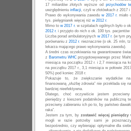
17 miliardów złotych wyższe od
przychodów te
uwzględnieniu
inflacji
, czyli w złotówkach z 2017 i 
Prawo do wykonywania zawodu
w 2017 r.
miało o
tys. pielęgniarek więcej niż
w 2012 r.
Mimo to
w 2017 r.
w szpitalach ogólnych było o ok.
2012 r.
i przyjęto do nich o ok. 100 tys. pacjentów 
Liczba porad ambulatoryjnych
w 2017 r.
(w tym pry
porównaniu z
2012 r.
nieznacznie (o ok. 25 mln, tz
lekarza mającego prawo wykonywania zawodu).
A średni czas oczekiwania na gwarantowane świa
z
Barometru WHC
przygotowywanego przez Mahta 
miesiąca na początku 2012 r. i 2,7 miesiąca na k
na początku 2017 r., 3,1 miesiąca w połowie 2017
50%) pod koniec 2018 r.
Pokazuje to, że zwiększanie wydatków na
finansowaną „służbę zdrowia” nie przekłada się na
bardziej nieefektywna.
Dlatego, choć oczywiście jestem przeciwny
pieniędzy z kieszeni podatników na publiczną tel
przeciwny zabieraniu ich po to, by państwo dawało
raka”.
Jestem za tym, by
zostawić więcej pieniędzy 
mogli w razie potrzeby sami je przeznacz
bezpośrednio, czy wybierając optymalne dla sieb
– alternatywnie, a nie dodatkowo do państwowego.