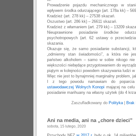
Prowadzenie pojazdu mechanicznego w stani
wpływem środka odurzającego (art. 178a kk) – 56
Kradzież (art. 278 kk) – 27538 skazań.
Oszustwo (art. 286 kk) – 26611 skazań
.
Kradzież z włamaniem (art. 279 kk) – 13209 skaza
Nieuprawnione posiadanie środków odurza
psychotropowych (art. 62 ustawy o przeciwdzia
skazania.
Okazuje się, że samo posiadanie substancji, 
„odmienny stan świadomości”, a która nie j
państwo alkoholem – samo w sobie nikogo nie
większości niebędące przygotowaniem do wyrządz
piątym w kolejności powodem skazywania ludzi w
Więc nie jest to bynajmniej marginalny problem, ja
I z tego powodu namawiam do poparci
ustawodawczej Wolnych Konopi
mającej na celu 
posiadanie marihuany na własny użytek (do 4 krz
Zaszufladkowany do
Polityka
|
Brak 
Ani na media, ani na „chore dzieci”
sobota, 15 lutego, 2020
Przychody NFZ
w 2017 r.
były o ok. 14 miliardó