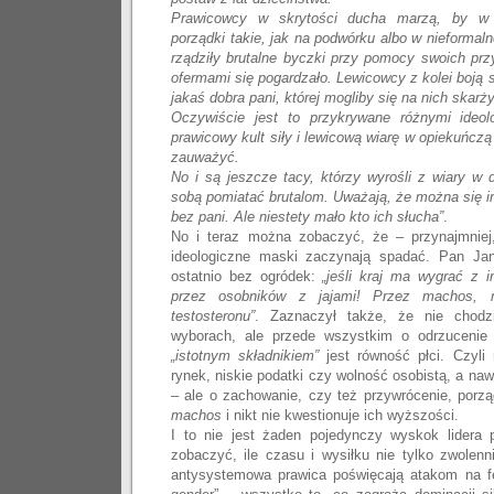
Prawicowcy w skrytości ducha marzą, by w 
porządki takie, jak na podwórku albo w nieformalne
rządziły brutalne byczki przy pomocy swoich pr
ofermami się pogardzało. Lewicowcy z kolei boją się
jakaś dobra pani, której mogliby się na nich skarżyć
Oczywiście jest to przykrywane różnymi ideol
prawicowy kult siły i lewicową wiarę w opiekuńcz
zauważyć.
No i są jeszcze tacy, którzy wyrośli z wiary w 
sobą pomiatać brutalom. Uważają, że można się i
bez pani. Ale niestety mało kto ich słucha”
.
No i teraz można zobaczyć, że – przynajmniej,
ideologiczne maski zaczynają spadać. Pan J
ostatnio bez ogródek:
„jeśli kraj ma wygrać z 
przez osobników z jajami! Przez machos, 
testosteronu”
. Zaznaczył także, że nie chod
wyborach, ale przede wszystkim o odrzuceni
„istotnym składnikiem”
jest równość płci. Czyli
rynek, niskie podatki czy wolność osobistą, a naw
– ale o zachowanie, czy też przywrócenie, porzą
machos
i nikt nie kwestionuje ich wyższości.
I to nie jest żaden pojedynczy wyskok lidera
zobaczyć, ile czasu i wysiłku nie tylko zwolennic
antysystemowa prawica poświęcają atakom na fem