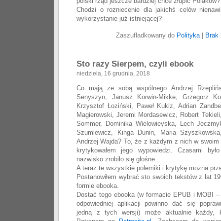
polski rząd jeszcze bardziej chce złupić Polaków?
Chodzi o rozniecenie dla jakichś celów nienaw
wykorzystanie już istniejącej?
Zaszufladkowany do
Polityka
|
Brak 
Sto razy Sierpem, czyli ebook
niedziela, 16 grudnia, 2018
Co mają ze sobą wspólnego Andrzej Rzeplińs
Senyszyn, Janusz Korwin-Mikke, Grzegorz Ko
Krzysztof Łoziński, Paweł Kukiz, Adrian Zandbe
Magierowski, Jeremi Mordasewicz, Robert Tekiel
Sommer, Dominika Wielowieyska, Lech Jęczmyk,
Szumlewicz, Kinga Dunin, Maria Szyszkowska
Andrzej Wajda? To, że z każdym z nich w swoim 
krytykowałem jego wypowiedzi. Czasami był
nazwisko zrobiło się głośne.
A teraz te wszystkie polemiki i krytykę można pr
Postanowiłem wybrać sto swoich tekstów z lat 19
formie ebooka.
Dostać tego ebooka (w formacie EPUB i MOBI –
odpowiedniej aplikacji powinno dać się popraw
jedną z tych wersji) może aktualnie każdy,