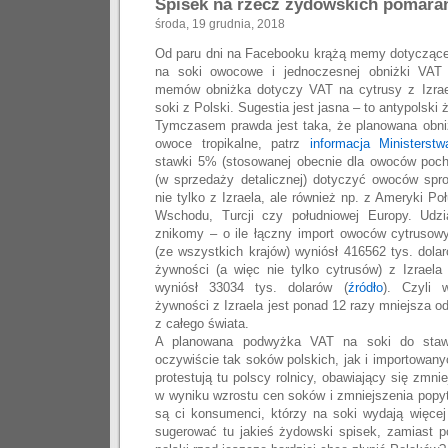
Spisek na rzecz żydowskich pomara
środa, 19 grudnia, 2018
Od paru dni na Facebooku krążą memy dotycząc
na soki owocowe i jednoczesnej obniżki VAT
memów obniżka dotyczy VAT na cytrusy z Izra
soki z Polski. Sugestia jest jasna – to antypolski
Tymczasem prawda jest taka, że planowana obniż
owoce tropikalne, patrz
informacja Ministerst
stawki 5% (stosowanej obecnie dla owoców poch
(w sprzedaży detalicznej) dotyczyć owoców sp
nie tylko z Izraela, ale również np. z Ameryki Poł
Wschodu, Turcji czy południowej Europy. Udzia
znikomy – o ile łączny import owoców cytrusow
(ze wszystkich krajów) wyniósł 416562 tys. dolar
żywności (a więc nie tylko cytrusów) z Izrael
wyniósł 33034 tys. dolarów (
źródło
). Czyli w
żywności z Izraela jest ponad 12 razy mniejsza o
z całego świata.
A planowana podwyżka VAT na soki do staw
oczywiście tak soków polskich, jak i importowan
protestują tu polscy rolnicy, obawiający się zmn
w wyniku wzrostu cen soków i zmniejszenia popy
są ci konsumenci, którzy na soki wydają więcej
sugerować tu jakieś żydowski spisek, zamiast p