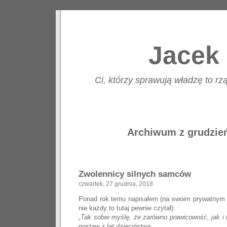
Jacek 
Ci, którzy sprawują władzę to rzą
Archiwum z grudzień
Zwolennicy silnych samców
czwartek, 27 grudnia, 2018
Ponad rok temu napisałem (na swoim prywatnym p
nie każdy to tutaj pewnie czytał):
„Tak sobie myślę, że zarówno prawicowość, jak i 
postaw z lat dzieciństwa.