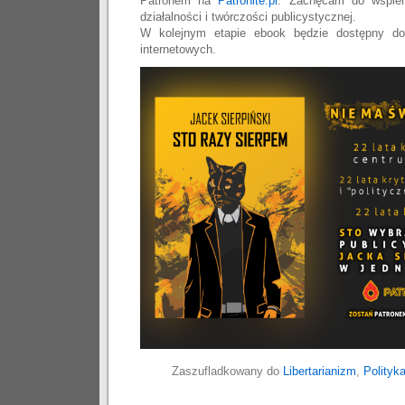
Patronem na
Patronite.pl
. Zachęcam do wspier
działalności i twórczości publicystycznej.
W kolejnym etapie ebook będzie dostępny do
internetowych.
Zaszufladkowany do
Libertarianizm
,
Polityk