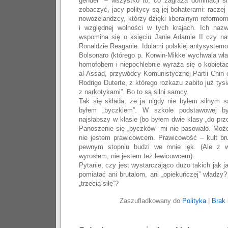
gender” – wszystko to, co zagraża dominacji 
zobaczyć, jacy politycy są jej bohaterami: raczej 
nowozelandzcy, którzy dzięki liberalnym reformom
i względnej wolności w tych krajach. Ich naz
wspomina się o księciu Janie Adamie II czy na
Ronaldzie Reaganie. Idolami polskiej antysystemo
Bolsonaro (którego p. Korwin-Mikke wychwala wła
homofobem i niepochlebnie wyraża się o kobietac
al-Assad, przywódcy Komunistycznej Partii Chin c
Rodrigo Duterte, z którego rozkazu zabito już tysi
z narkotykami”. Bo to są silni samcy.
Tak się składa, że ja nigdy nie byłem silnym 
byłem „byczkiem”. W szkole podstawowej b
najsłabszy w klasie (bo byłem dwie klasy „do prz
Panoszenie się „byczków” mi nie pasowało. Może
nie jestem prawicowcem. Prawicowość – kult brut
pewnym stopniu budzi we mnie lęk. (Ale z w
wyrosłem, nie jestem też lewicowcem).
Pytanie, czy jest wystarczająco dużo takich jak j
pomiatać ani brutalom, ani „opiekuńczej” władzy
„trzecią siłę”?
Zaszufladkowany do
Polityka
|
Brak 