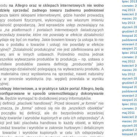
lipiec 201
owodu
na Allegro oraz w sklepach internetowych nie wolno
czerwiec 
dzielę sprzedać żadnego towaru żadnemu podmiotowi
maj 2013
kwiecień 
oza takimi sklepami internetowymi, gdzie handel prowadzą
marzec 2
dący osobami fizycznymi, wykonujący we własnym imieniu
luty 2013
alność gospodarczą. Jest wprawdzie ustęp zezwalający na
styczeń 2
u „
na platformach i portalach internetowych świadczących
grudzień 
przedaży towarów, które nie powstały w efekcie działalności
listopad 2
wydaje się być on martwy. Jakie bowiem towary (a usługa to nie
październ
awa o podatku o towarów i usług) nie powstały w efekcie
wrzesień 
sierpień 2
cyjnej? „Działalność produkcyjna” nie jest zdefiniowana ani w
lipiec 201
tawy, ani w innych ustawach. Pośrednio można jednak
czerwiec 
szelkie wytwarzanie produktów to produkcja – np. ustawa o
maj 2012
ństwie produktów zawiera definicję „producenta” jako
kwiecień 
wadzącego działalność polegającą na wytwarzaniu produktu. A
marzec 2
a materialna rzecz wystawiona na sprzedaż, nawet naturalny
luty 2012
y w procesie wydobycia (np. węgiel) powstała w wyniku
styczeń 2
grudzień 
yjnej.
listopad 2
 sklepy internetowe, a w praktyce także portal Allegro, będą
październi
konfigurowane w sposób uniemożliwiający dokonywanie
wrzesień 
le.
Będzie wymagać to dodatkowej pracy informatyków.
sierpień 2
ej definicji „placówki handlowej”. Przed słowami
„w formie”
nie
lipiec 2011
znacza, że „forma” odnosi się nie do „wszelkich obiektów”
czerwiec 
oczątku tej definicji, ale do bezpośrednio wcześniej
maj 2011
kwiecień 
daży towarów i wyrobów kupionych w celu ich odsprzedaży”
. A
marzec 20
icji jest taki: placówka handlowa to każdy obiekt, w którym
styczeń 2
rzedaż towarów i wyrobów w zakresie hurtowym i detalicznym
grudzień 
 towarów i wyrobów kupionych w celu ich odsprzedaży
listopad 2