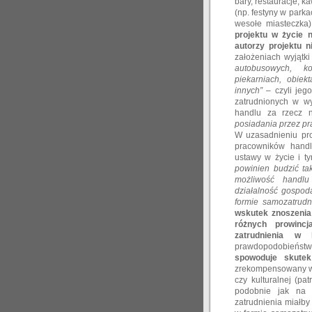
bary, restauracje, ka
(np. festyny w park
wesołe miasteczka
projektu w życie n
autorzy projektu n
założeniach wyjątk
autobusowych, ko
piekarniach, obiekt
innych”
– czyli jeg
zatrudnionych w w
handlu za rzecz 
posiadania przez pr
W uzasadnieniu pro
pracowników handl
ustawy w życie i t
powinien budzić ta
możliwość handl
działalność gospod
formie samozatrudn
wskutek znoszenia 
różnych prowinc
zatrudnienia 
prawdopodobieńs
spowoduje skutek
zrekompensowany wz
czy kulturalnej (p
podobnie jak na s
zatrudnienia miałb