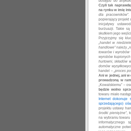
dostępu do artykuł
Czyli tak naprawdę
na rynku w imię in
dla pracowników”
.
popierający projekt
inicjatywy ustawo
burżuazji. Takie s
skutkiem jego wejśc
Przyjrzyjmy się kl
„handel w niedziel
handlowe”
należy
„
towarów i wyrobów 
wyrobów kupionych 
hurtowni, składów 
domów wysyłkowych,
handel –
„proces po
Ani w jednej, ani w
prowadzoną w rama
„Kowalskiemu” – oso
będzie wolno sprz
towaru miało nastą
Internet dokonuje 
sprzedającego) ośw
projektu ustawy ha
środki pieniężne
”
, 
na wybraniu towaru l
informatycznego s
automatyczne potwi