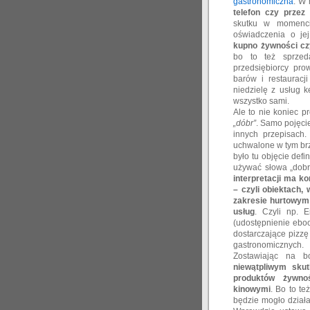
gastronomiczna
. W 
telefon czy przez 
skutku w momencie
oświadczenia o jej
kupno żywności cz
bo to też sprzed
przedsiębiorcy pro
barów i restauracj
niedzielę z usług k
wszystko sami.
Ale to nie koniec p
„dóbr”
. Samo pojęci
innych przepisach.
uchwalone w tym brz
było tu objęcie def
używać słowa „dobr
interpretacji ma k
– czyli obiektach,
zakresie hurtowym 
usług
. Czyli np. 
(udostępnienie eboo
dostarczające pizzę
gastronomicznych.
Zostawiając na bo
niewątpliwym skut
produktów żywno
kinowymi
. Bo to t
będzie mogło działa