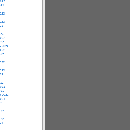
2023
023
3
2023
2023
023
023
2022
022
ik 2022
2022
022
2
2022
2022
022
022
2021
021
ik 2021
2021
021
1
2021
2021
021