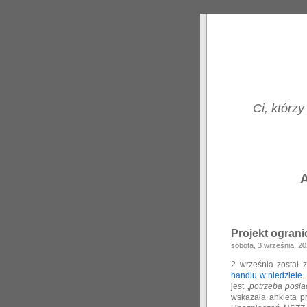
Ci, którzy
A
Projekt ograni
sobota, 3 września, 2
2 września został
handlu w niedziele
.
jest
„potrzeba posia
wskazała ankieta p