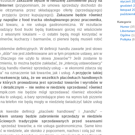
rezultacie
zakazane będzie w niedzielę zamówienie pizzy na
styczeń 2
Internet
(przypominam, że umowa sprzedaży dochodzi do
grudzień 
 otrzymania przez składającego ofertę (sprzedającego)
listopad 2
październ
 przyjęciu (przez kupującego)).
Zakazane będzie również
y napojów z food trucka obsługiwanego przez pracownika
,
Kategorie
aż towaru, a nie usługa gastronomiczna. W rezultacie
Humor
(35
wadzący food trucki będą traktowani gorzej niż właściciele
Libertaria
i z własnymi lokalami – ci ostatni będą mogli korzystać w
Ogólne
(1
elnerów, kucharzy i barmanów, ci pierwsi będą musieli robić
Polityka
(6
roblemów definicyjnych. W definicji handlu zawarte jest słowo
e
„dóbr”
nie jest zdefiniowane ani w tym projekcie ustawy, ani w
 Dlaczego nie użyto tu słowa „towarów”? Jeśli zostanie to
mieniu, to można będzie zakładać, że „intencją ustawodawcy”
inicją handlu również sprzedaży usług – w ekonomii zdarza się
a” na oznaczenie tak towarów, jak i usług. A
przyjęcie takiej
onsekwencję taką, że we wszelkich placówkach handlowych
 w których prowadzona jest sprzedaż towarów i wyrobów w
i detalicznym – nie wolno w niedzielę sprzedawać również
Empik.com nie będzie mógł sprzedawać również ebooków
ka to usługa), a bary sprzedające piwo na wynos lub pizzerie
 na telefon nie będą mogły w niedzielę świadczyć także usług
k kwestie definicji „placówki handlowej” i „handlu” –
kiem ustawy będzie zabronienie sprzedaży w niedziele
ściowych tradycyjnie sprzedawanych przed seansami
eż sprzedaż towarów, a nie usługa gastronomiczna. Same kino
ć w niedziele, ale stoisko z popcornem, nachos i colą już nie.