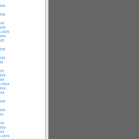
6
2026
2026
026
2025
ik 2025
2025
025
5
2025
2025
025
025
2024
024
ik 2024
2024
024
4
2024
2024
024
024
2023
023
ik 2023