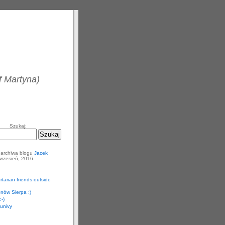
of Martyna)
Szukaj:
 archiwa blogu
Jacek
rzesień, 2016.
rtarian friends outside
onów Sierpa :)
:-)
univy