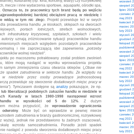
wiarnie), kulturalnej (np. kina, koncerty, teatry) czy rozrywkowej
wrzesień 
ach, mecze i inne wydarzenia sportowe, aquaparki, ośrodki spa,
sierpień 2
).
Oznacza to, że pracownicy tych branż będą po wejściu
lipiec 202
czerwiec 
ajprawdopodobniej bardziej obciążeni pracą w niedzielę i
maj 2023
ie widzą w tym nic złeg
o. Projekt przewiduje też w swych
kwiecień 
i dla prowadzenia handlu
„w kioskach, sklepach na dworcach
marzec 2
lejowych, portach lotniczych, strefach wolnocłowych,
luty 2023
ach infrastruktury kryzysowej, szpitalach, szkołach i wielu
styczeń 2
o autorzy uznają zróżnicowanie sytuacji pracowników handlu
grudzień 
ymienionych miejscach względem pozostałych pracowników
listopad 2
październ
normalną i nie zaprzeczającą idei zapewnienia
„potrzeby
wrzesień 
acowników wolnej niedzieli”
.
sierpień 2
jektu po macoszemu potraktowany został problem zwolnień
lipiec 202
u, które mogą nastąpić w wyniku wprowadzenia projektu
czerwiec 
ym samym zmniejszenia czasu otwarcia sklepów. (
„Obaw nie
maj 2022
kże spadek zatrudnienia w sektorze handlu. Ze względu na
kwiecień 
u w niedziele przez osoby prowadzące jednoosobową
marzec 2
luty 2022
arczą przewiduje się stworzenie dodatkowych miejsc pracy w
styczeń 2
ienia”
). Tymczasem dostępne są
analizy
pokazujące, że np.
grudzień 
lub liberalizacji podobnych zakazów handlu w niedziele w
listopad 2
jach Kanady w latach 1980-1998 następował wzrost
październ
w handlu w wysokości od 5 do 12%
. Z dużym
wrzesień 
twem można przypuścić, że
wprowadzenie ograniczenia
sierpień 2
 odwrotny
. Może być on wprawdzie w pewnej mierze
lipiec 202
czerwiec 
rostem zatrudnienia w branży gastronomicznej, rozrywkowej
maj 2021
atrz wyżej), jednak nie przedstawiono tu żadnych oszacowań,
kwiecień 
kalę wzrostu samozatrudnienia. Ponadto jeżeli spadek
marzec 2
y nie nastąpić z powodu stworzenia dodatkowych miejsc pracy
luty 2021