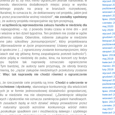
dnienia po to, by móc mimo ograniczeń jednak handlować w
styczeń 2
powodu stworzenia dodatkowych miejsc pracy w wyniku
listopad 2
dzielnego popytu na pracę w branżach rozrywkowej,
październ
wrzesień 
lturalnej, to oznacza to, że deklarowany cel projektu, jakim jest
sierpień 2
a przez pracowników wolnej niedzieli
”,
nie zostałby spełniony
lipiec 202
ię, że autorzy projektu niespecjalnie się tym przejmują.
czerwiec 
eż
uciążliwością wprowadzenia zakazu handlu w niedzielę dla
maj 2020
m najwygodniej – np. z powodu braku czasu w inne dni – jest
luty 2020
łaśnie w ten dzień tygodnia. Ten problem nie został w ogóle
styczeń 2
dnieniu ustawy. Odwrotnie, robienie zakupów w niedziele
grudzień 
listopad 2
one jako szkodliwy „konsumpcjonizm”, który projektowana
październ
„Wprowadzenie w życie proponowanej Ustawy pociągnie za
wrzesień 
ki społeczne (…) ograniczony zostanie konsumpcjonizm, który
sierpień 2
latach stał się główną formą zaspakajania potrzeb ludności”
).
lipiec 201
udzie pójdą w niedzielę do pubu, kina, na koncert czy festyn
maj 2019
epu będzie tak naprawdę oznaczało ograniczenie
kwiecień 
ym bardziej, że autorzy sami przyznają, że obroty branży
marzec 2
luty 2019
zmienią, bo
„ciężar zakupów niedzielnych przełożony zostanie
styczeń 2
”
.
Więc tak naprawdę nie chodzi również o ograniczenie
grudzień 
listopad 2
 że rzeczywiste cele projektu są inne.
Chodzi o uderzenie w
październ
rzchniowe i dyskonty
, stanowiące konkurencję dla właścicieli
wrzesień 
ch je w formie jednoosobowej działalności gospodarczej,
lipiec 201
dlu w niedziele ma nie obejmować. (
„Zamknięcie sklepów
kwiecień 
wrzesień 
wych i dyskontów nie oznacza zamknięcia galerii handlowych.
lipiec 201
h zasadach będą w nich działać sklepy prowadzone przez
czerwiec 
 W naturalny sposób wzrośnie konkurencja wśród mikro
maj 2017
o poskutkuje spadkiem cen i możliwością łatwego i szybkiego
kwiecień 