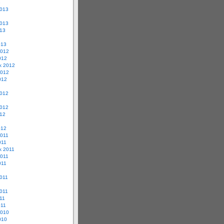
3
2013
2013
013
013
2012
012
ik 2012
2012
012
2
2012
2012
012
012
2011
011
k 2011
2011
011
2011
2011
11
011
2010
010