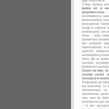
jego rozpoczęcie.
Z tego samego p
będzie też w nie
gospodarczemu
– p
przedsiębiorcy bę
jednoosobową dział
prowadzenie handl
usługi w zakresie s
produkcyjnej”
, ale 
towar – patrz ust
działalności produk
tym projekcie us
wywnioskować, że w
ogólnym bezpiecze
przedsiębiorcy pro
skoro tak, to każd
surowiec pozyskan
działalności produkc
Zanosi się więc, że
musiały zostać s
transakcji w niedzie
Przyjrzyjmy się bliż
ma przecinka, co o
wymienionych na p
wymienionej
„sprze
więc sens tej defin
prowadzona jest sp
– w tym sprzedaż