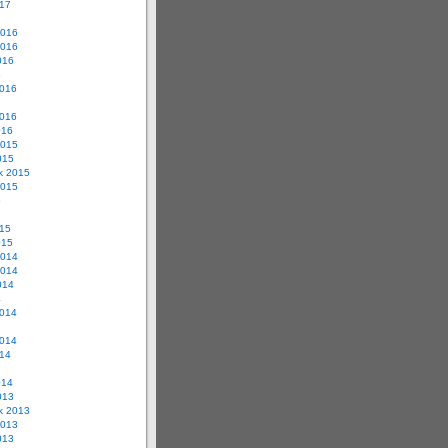
017
2016
2016
016
6
2016
2016
016
2015
015
ik 2015
2015
5
015
015
2014
2014
014
4
2014
2014
014
014
013
ik 2013
2013
013