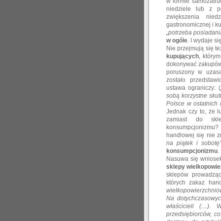
w formie samozatru
niedziele lub z 
zwiększenia nie
gastronomicznej i ku
„potrzeba posiadani
w ogóle
. I wydaje s
Nie przejmują się t
kupujących
, który
dokonywać zakupów w
poruszony w uzasa
zostało przedstawi
ustawa ograniczy: (
sobą korzystne skut
Polsce w ostatnich 
Jednak czy to, że l
zamiast do skl
konsumpcjonizmu? T
handlowej się nie 
na piątek i sobotę
konsumpcjonizmu
.
Nasuwa się wniosek,
sklepy wielkopowie
sklepów prowadzący
których zakaz han
wielkopowierzchnio
Na dotychczasowyc
właścicieli (…).
przedsiębiorców, c