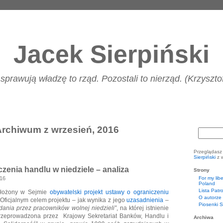
Jacek Sierpiński
 sprawują władzę to rząd. Pozostali to nierząd. (Krzyszt
rchiwum z wrzesień, 2016
Przeglądasz
Sierpiński
z w
czenia handlu w niedziele – analiza
Strony
016
For my libe
Poland
Lista Patr
 złożony w Sejmie
obywatelski projekt ustawy o ograniczeniu
O autorze 
 Oficjalnym celem projektu – jak wynika z jego
uzasadnienia
–
Piosenki S
dania przez pracowników wolnej niedzieli”
, na której istnienie
rzeprowadzona przez Krajowy Sekretariat Banków, Handlu i
Archiwa