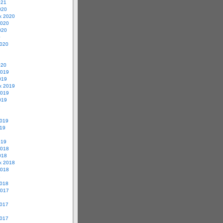
021
020
ik 2020
2020
020
0
2020
020
2019
019
ik 2019
2019
019
9
2019
019
019
2018
018
ik 2018
2018
8
2018
2017
7
2017
2017