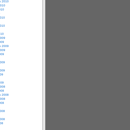
ik 2010
2010
010
0
2010
2010
010
2009
009
ik 2009
2009
009
9
2009
2009
009
009
2008
008
ik 2008
2008
008
8
2008
2008
008