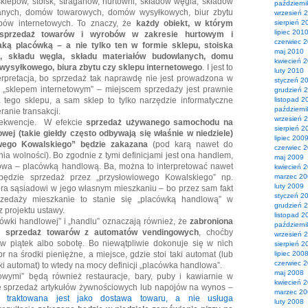
klepów, stoisk, straganów, hurtowni, składów węgla, składów
październ
anych, domów towarowych, domów wysyłkowych, biur zbytu
wrzesień 
epów internetowych. To znaczy, że
każdy obiekt, w którym
sierpień 2
lipiec 201
 sprzedaż towarów i wyrobów w zakresie hurtowym i
czerwiec 
aką placówką – a nie tylko ten w formie sklepu, stoiska
maj 2010
i, składu węgla, składu materiałów budowlanych, domu
kwiecień 
ysyłkowego, biura zbytu czy sklepu internetowego
. I jest to
luty 2010
terpretacja, bo sprzedaż tak naprawdę nie jest prowadzona w
styczeń 2
„sklepem internetowym” – miejscem sprzedaży jest prawnie
grudzień 
a tego sklepu, a sam sklep to tylko narzędzie informatyczne
listopad 2
październ
anie transakcji.
wrzesień 
sekwencje. W efekcie
sprzedaż używanego samochodu na
sierpień 2
wej (takie giełdy często odbywają się właśnie w niedziele)
lipiec 200
wego Kowalskiego” będzie zakazana
(pod karą nawet do
czerwiec 
ia wolności). Bo zgodnie z tymi definicjami jest ona handlem,
maj 2009
wa – placówką handlową. Ba, można to interpretować nawet
kwiecień 
będzie sprzedaż przez „przysłowiowego Kowalskiego” np.
marzec 2
luty 2009
ra sąsiadowi w jego własnym mieszkaniu – bo przez sam fakt
styczeń 2
zedaży mieszkanie to stanie się „placówką handlową” w
grudzień 
z projektu ustawy.
listopad 2
acówki handlowej” i „handlu” oznaczają również, że
zabroniona
październ
le sprzedaż towarów z automatów vendingowych
, choćby
wrzesień 
 w piątek albo sobotę. Bo niewątpliwie dokonuje się w nich
sierpień 2
 na środki pieniężne, a miejsce, gdzie stoi taki automat (lub
lipiec 200
czerwiec 
ki automat) to wtedy na mocy definicji „placówka handlowa”.
maj 2008
wymi” będą również restauracje, bary, puby i kawiarnie w
kwiecień 
ię sprzedaż artykułów żywnościowych lub napojów na wynos –
marzec 2
aż
traktowana jest jako dostawa towaru, a nie usługa
luty 2008