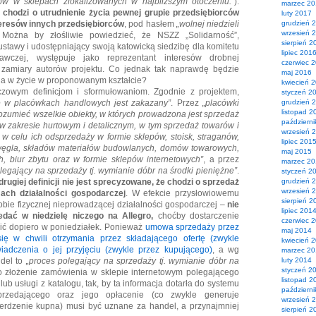
ów w sklepach zlokalizowanych w najbliższym otoczeniu.”
).
marzec 2
 chodzi o utrudnienie życia pewnej grupie przedsiębiorców
luty 2017
teresów innych przedsiębiorców
, pod hasłem
„wolnej niedzieli
grudzień 
wrzesień 
 Można by złośliwie powiedzieć, że NSZZ „Solidarność”,
sierpień 2
 ustawy i udostępniający swoją katowicką siedzibę dla komitetu
lipiec 201
dawczej, występuje jako reprezentant interesów drobnej
czerwiec 
ą zamiary autorów projektu. Co jednak tak naprawdę będzie
maj 2016
ia w życie w proponowanym kształcie?
kwiecień 
uczowym definicjom i sformułowaniom. Zgodnie z projektem,
styczeń 2
e w placówkach handlowych jest zakazany”
. Przez
„placówki
grudzień 
listopad 2
rozumieć wszelkie obiekty, w których prowadzona jest sprzedaż
październ
w zakresie hurtowym i detalicznym, w tym sprzedaż towarów i
wrzesień 
w celu ich odsprzedaży w formie sklepów, stoisk, straganów,
lipiec 201
węgla, składów materiałów budowlanych, domów towarowych,
maj 2015
 biur zbytu oraz w formie sklepów internetowych”
, a przez
marzec 2
legający na sprzedaży tj. wymianie dóbr na środki pieniężne”
.
styczeń 2
 drugiej definicji nie jest sprecyzowane, że chodzi o sprzedaż
grudzień 
wrzesień 
ch działalności gospodarczej
. W efekcie przysłowiowemu
sierpień 2
bie fizycznej nieprowadzącej działalności gospodarczej –
nie
lipiec 201
edać w niedzielę niczego na Allegro,
choćby dostarczenie
czerwiec 
pić dopiero w poniedziałek. Ponieważ
umowa sprzedaży przez
maj 2014
się w chwili otrzymania przez składającego ofertę (zwykle
kwiecień 
iadczenia o jej przyjęciu (zwykle przez kupującego)
, a wg
marzec 2
ndel to
„
proces polegający na sprzedaży tj. wymianie dóbr na
luty 2014
styczeń 2
to złożenie zamówienia w sklepie internetowym polegającego
listopad 2
ub usługi z katalogu, tak, by ta informacja dotarła do systemu
październ
przedającego oraz jego opłacenie (co zwykle generuje
wrzesień 
erdzenie kupna) musi być uznane za handel, a przynajmniej
sierpień 2