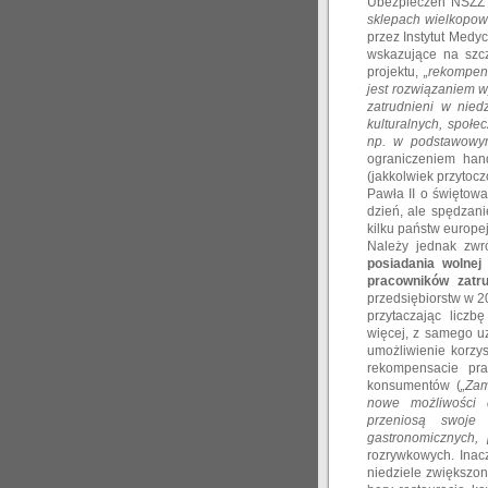
Ubezpieczeń NSZZ 
sklepach wielkopow
przez Instytut Medy
wskazujące na szcz
projektu,
„rekompen
jest rozwiązaniem w
zatrudnieni w nied
kulturalnych, społe
np. w podstawowym
ograniczeniem hand
(jakkolwiek przytocz
Pawła II o świętowa
dzień, ale spędzan
kilku państw europej
Należy jednak zwr
posiadania wolnej 
pracowników zatr
przedsiębiorstw w 20
przytaczając liczb
więcej, z samego u
umożliwienie korzy
rekompensacie pra
konsumentów (
„Zam
nowe możliwości 
przeniosą swoje 
gastronomicznych, 
rozrywkowych. Inac
niedziele zwiększon