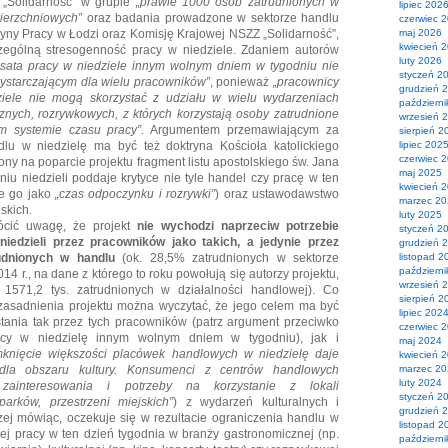
„Solidarność” w grupie
„prawie 1000 osób zatrudnionych w
lipiec 202
ierzchniowych”
oraz badania prowadzone w sektorze handlu
czerwiec 
cyny Pracy w Łodzi oraz Komisję Krajowej NSZZ „Solidarność”,
maj 2026
kwiecień 
ególną stresogenność pracy w niedziele. Zdaniem autorów
luty 2026
sata pracy w niedziele innym wolnym dniem w tygodniu nie
styczeń 2
ystarczającym dla wielu pracowników”
, ponieważ
„pracownicy
grudzień 
ziele nie mogą skorzystać z udziału w wielu wydarzeniach
październ
cznych, rozrywkowych, z których korzystają osoby zatrudnione
wrzesień 
 systemie czasu pracy”
. Argumentem przemawiającym za
sierpień 2
lu w niedzielę ma być też doktryna Kościoła katolickiego
lipiec 202
czerwiec 
ony na poparcie projektu fragment listu apostolskiego św. Jana
maj 2025
niu niedzieli poddaje krytyce nie tyle handel czy pracę w ten
kwiecień 
ie go jako
„czas odpoczynku i rozrywki”
) oraz ustawodawstwo
marzec 2
skich.
luty 2025
ócić uwagę, że projekt
nie wychodzi naprzeciw potrzebie
styczeń 2
niedzieli przez pracowników jako takich, a jedynie przez
grudzień 
udnionych w handlu
(ok. 28,5% zatrudnionych w sektorze
listopad 2
październ
14 r., na dane z którego to roku powołują się autorzy projektu,
wrzesień 
ę 1571,2 tys. zatrudnionych w działalności handlowej). Co
sierpień 2
zasadnienia projektu można wyczytać, że jego celem ma być
lipiec 202
stania tak przez tych pracowników (patrz argument przeciwko
czerwiec 
cy w niedzielę innym wolnym dniem w tygodniu), jak i
maj 2024
knięcie większości placówek handlowych w niedzielę daje
kwiecień 
dla obszaru kultury. Konsumenci z centrów handlowych
marzec 2
luty 2024
zainteresowania i potrzeby na korzystanie z lokali
styczeń 2
parków, przestrzeni miejskich”
) z wydarzeń kulturalnych i
grudzień 
zej mówiąc, oczekuje się w rezultacie ograniczenia handlu w
listopad 2
ej pracy w ten dzień tygodnia w branży gastronomicznej (np.
październ