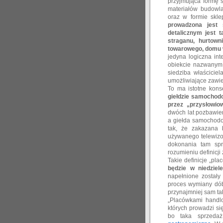
przyjmująca formę s
materiałów budowl
oraz w formie skl
prowadzona jest
detalicznym jest t
straganu, hurtown
towarowego, domu w
jedyna logiczna in
obiekcie nazwanym 
siedziba właściciel
umożliwiające zawier
To ma istotne kon
giełdzie samochodo
przez „przysłowio
dwóch lat pozbawien
a giełda samochodo
tak, że zakazana 
używanego telewizo
dokonania tam spr
rozumieniu definicji 
Takie definicje „pl
będzie w niedzie
napełnione zostały
proces wymiany dóbr
przynajmniej sam ta
„Placówkami handlo
których prowadzi s
bo taka sprzed